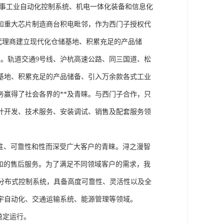
从事工业自动化控制系统、机电一体化装备和信息化
和重大芯片制造商台积电毗邻，作为西门子授权代
块代理商建立现代化仓储基地、积累充足的产品储
。轨道交通9号线、沪杭高速公路、同三国道、松
基地、积累充足的产品储备、引入万余款各式工业
务赢得了社会各界的**及青睐。与西门子合作，只
计开发、技术服务、安装调试、销售及配套服务领
性、可靠性和性而深受广大客户的青睐。浔之漫智
方案和的售后服务。为了满足不同领域客户的需求，我
技术的分布式控制系统，具备高度可靠性、灵活性以及全
宇自动化、交通运输系统、能源管理等领域。
稳定运行。