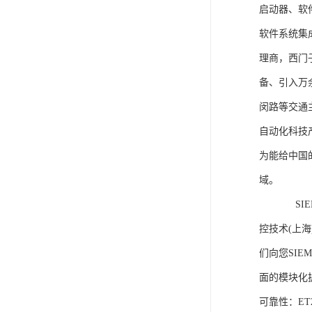
启动器、软
软件系统集
理商，西门
备、引入万
闵路等交通
自动化科技
为能给中国
域。
SIEME
控技术(上
们向您SIE
面的模块化
可靠性：E