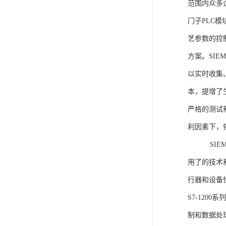
范围内众多
门子PLC
艺参数的控
方案。SIE
以实时收集
本，提增了生
严格的测试
利因素下，
SIEME
用了的技术
行器和设备
S7-120
制和数据处理