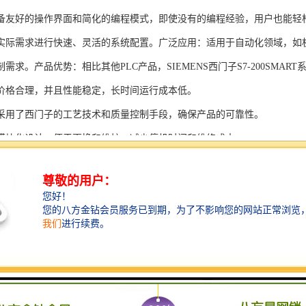
备友好的操作界面和简化的编程模式，即使没有的编程经验，用户也能轻
实际需求进行快速、灵活的系统配置。广泛应用：适用于自动化领域，如
需求。产品优势：相比其他PLC产品，SIEMENS西门子S7-200SMAR
价格合理，并且性能稳定，长时间运行成本低。
采用了西门子的工艺技术和质量控制手段，确保产品的可靠性。
模块化设计，便于更换和维护，减少停机时间和维修成本。
支持多种扩展模块，可满足不同应用场景的需求。
多种通信接口和编程模式可选，满足不同用户的个性化要求。
配备了完善的软件工具和技术支持，可快速部署系统，缩短项目周期。
、自动化科技和机电领域内有着到的见解。无论是提供技术咨询，还是进
S西门子PLC模块S7-300系列产品是一系列高可靠性、高性能的工控设备，
组成部分，S7-300系列产品具有以下突出特点：