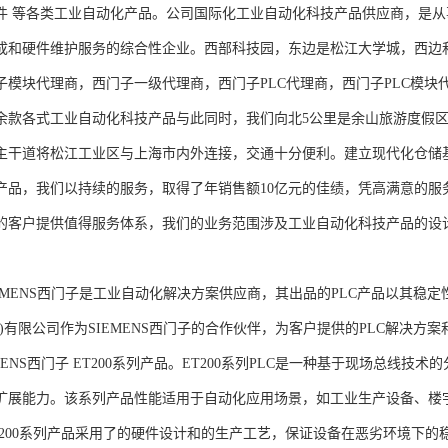
件 等各类工业自动化产品。公司国际化工业自动化科技产品供应商，是
成和硬件维护服务的综合性企业。西部科技园，东边是松江大学城，西边
子模块代理商，西门子一级代理商，西门子PLC代理商，西门子PLC模
余款各式工业自动化科技产品与此同时，我们向北5公里是余山旅游度假区
主干道将松江工业区与上海市内外连接，交通十分便利。建立现代化仓储
产品，我们以持续的服务，取得了年销售额10亿元的佳绩，凭高满意的服
的客户提供值得服务体系，我们的业务范围涉及工业自动化科技产品的设
NS西门子是工业自动化解决方案供应商，其出品的PLC产品以其稳定
海)有限公司作为SIEMENS西门子的合作伙伴，为客户提供的PLC解决
MENS西门子 ET200系列产品。ET200系列PLC是一种基于现场总线
扩展能力。该系列产品性能适用于自动化应用场景，如工业生产设备、楼
T200系列产品采用了的硬件设计和的生产工艺，保证设备在恶劣环境下的