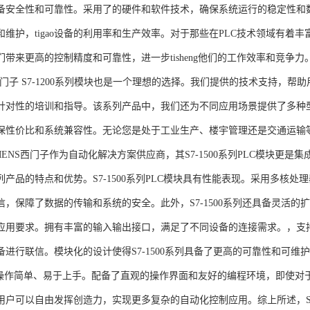
备安全性和可靠性。采用了的硬件和软件技术，确保系统运行的稳定性和
维护，tigao设备的利用率和生产效率。对于那些在PLC技术领域有着丰富经验
们带来更高的控制精度和可靠性，进一步tisheng他们的工作效率和竞争
S西门子 S7-1200系列模块也是一个理想的选择。我们提供的技术支持
针对性的培训和指导。该系列产品中，我们还为不同应用场景提供了多种
保性价比和系统兼容性。无论您是处于工业生产、楼宇管理还是交通运输
NS西门子作为自动化解决方案供应商，其S7-1500系列PLC模块更是
产品的特点和优势。S7-1500系列PLC模块具有性能表现。采用多核处理
信，保障了数据的传输和系统的安全。此外，S7-1500系列还具备灵活
应用要求。拥有丰富的输入输出接口，满足了不同设备的连接需求。，支持多种
进行联信。模块化的设计使得S7-1500系列具备了更高的可靠性和可维护
块操作简单、易于上手。配备了直观的操作界面和友好的编程环境，即使对
户可以自由发挥创造力，实现更多复杂的自动化控制应用。综上所述，SIEME