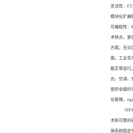
灵活性：E
模块化扩展
可编程性：
术特点，更
方案。无论
案。工业生
能正常运行
光、空调、
提供全面的
化管理，ti
SIEME
术和可靠的
保系统稳定