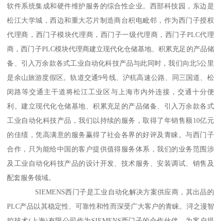
软件系统集成和硬件维护服务的综合性企业。西部科技园，东边是
松江大学城，西边和重大芯片制造商台积电毗邻，作为西门子授权
代理商，西门子模块代理商，西门子一级代理商，西门子PLC代理
商，西门子PLC模块代理商建立现代化仓储基地、积累充足的产品储
备、引入万余款各式工业自动化科技产品与此同时，我们向北5公里
是余山旅游度假区。轨道交通9号线、沪杭高速公路、同三国道、松
闵路等交通主干道将松江工业区与上海市内外连接，交通十分便
利。建立现代化仓储基地、积累充足的产品储备、引入万余款各式
工业自动化科技产品，我们以持续的服务，取得了年销售额10亿元
的佳绩，凭高满意的服务赢得了社会各界的好评及青睐。与西门子
合作，只为能给中国的客户提供值得服务体系，我们的业务范围涉
及工业自动化科技产品的设计开发、技术服务、安装调试、销售及
配套服务领域。
SIEMENS西门子是工业自动化解决方案供应商，其出品的
PLC产品以其稳定性、可靠性和性而深受广大客户的青睐。浔之漫智
控技术(上海)有限公司作为SIEMENS西门子的合作伙伴，为客户提