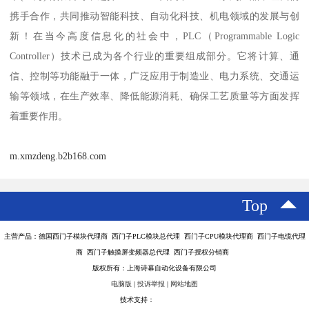
携手合作，共同推动智能科技、自动化科技、机电领域的发展与创
新！在当今高度信息化的社会中，PLC（Programmable Logic
Controller）技术已成为各个行业的重要组成部分。它将计算、通
信、控制等功能融于一体，广泛应用于制造业、电力系统、交通运
输等领域，在生产效率、降低能源消耗、确保工艺质量等方面发挥
着重要作用。
m.xmzdeng.b2b168.com
Top
主营产品：德国西门子模块代理商 西门子PLC模块总代理 西门子CPU模块代理商 西门子电缆代理
商 西门子触摸屏变频器总代理 西门子授权分销商
版权所有：上海诗幕自动化设备有限公司
电脑版
|
投诉举报
|
网站地图
技术支持：
八方资源网