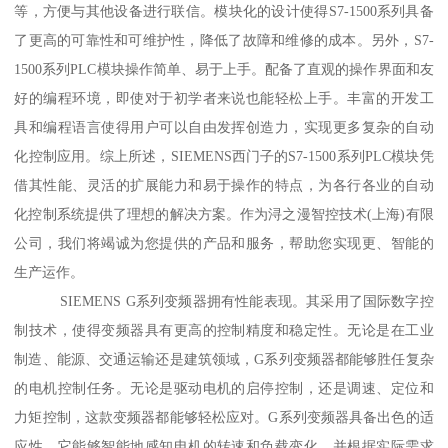
等，方便与其他设备进行联信。模块化的设计使得S7-1500系列具备
了更高的可靠性和可维护性，降低了故障和维修的成本。另外，S7-
1500系列PLC模块操作简单、易于上手。配备了直观的操作界面和友
好的编程环境，即使对于初学者来说也能轻松上手。丰富的开发工
具和编程语言使得用户可以自由发挥创造力，实现更多复杂的自动
化控制应用。综上所述，SIEMENS西门子的S7-1500系列PLC模块凭
借其性能、灵活的扩展能力和易于操作的特点，为各行各业的自动
化控制系统提供了理想的解决方案。作为浔之漫智控技术(上海)有限
公司，我们将竭诚为您提供的产品和服务，帮助您实现更、智能的
生产运作。
SIEMENS G系列变频器拥有性能表现。其采用了国际数字控
制技术，使得变频器具有更高的控制精度和稳定性。无论是在工业
制造、能源、交通运输还是建筑领域，G系列变频器都能够胜任复杂
的电机控制任务。无论是驱动电机的启停控制，还是调速、定位和
力矩控制，这款变频器都能够轻松应对。G系列变频器具备出色的适
应性。它能够智能地感知电机的转速和负载变化，并根据实际需求