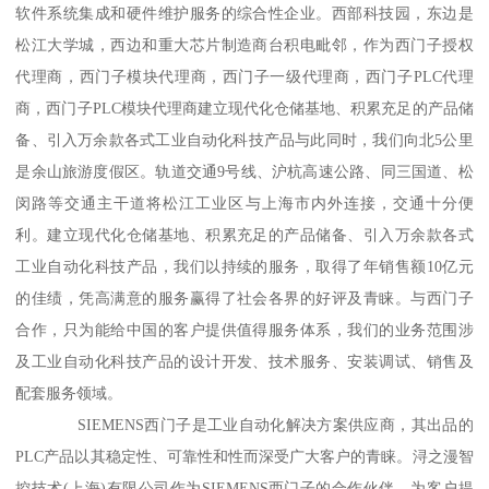
软件系统集成和硬件维护服务的综合性企业。西部科技园，东边是
松江大学城，西边和重大芯片制造商台积电毗邻，作为西门子授权
代理商，西门子模块代理商，西门子一级代理商，西门子PLC代理
商，西门子PLC模块代理商建立现代化仓储基地、积累充足的产品储
备、引入万余款各式工业自动化科技产品与此同时，我们向北5公里
是余山旅游度假区。轨道交通9号线、沪杭高速公路、同三国道、松
闵路等交通主干道将松江工业区与上海市内外连接，交通十分便
利。建立现代化仓储基地、积累充足的产品储备、引入万余款各式
工业自动化科技产品，我们以持续的服务，取得了年销售额10亿元
的佳绩，凭高满意的服务赢得了社会各界的好评及青睐。与西门子
合作，只为能给中国的客户提供值得服务体系，我们的业务范围涉
及工业自动化科技产品的设计开发、技术服务、安装调试、销售及
配套服务领域。
SIEMENS西门子是工业自动化解决方案供应商，其出品的
PLC产品以其稳定性、可靠性和性而深受广大客户的青睐。浔之漫智
控技术(上海)有限公司作为SIEMENS西门子的合作伙伴，为客户提