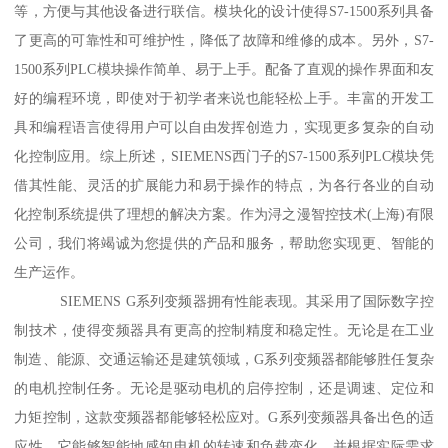
等，方便与其他设备进行联信。模块化的设计使得S7-1500系列具备
了更高的可靠性和可维护性，降低了故障和维修的成本。另外，S7-
1500系列PLC模块操作简单、易于上手。配备了直观的操作界面和友
好的编程环境，即使对于初学者来说也能轻松上手。丰富的开发工
具和编程语言使得用户可以自由发挥创造力，实现更多复杂的自动
化控制应用。综上所述，SIEMENS西门子的S7-1500系列PLC模块凭
借其性能、灵活的扩展能力和易于操作的特点，为各行各业的自动
化控制系统提供了理想的解决方案。作为浔之漫智控技术(上海)有限
公司，我们将竭诚为您提供的产品和服务，帮助您实现更、智能的
生产运作。
SIEMENS G系列变频器拥有性能表现。其采用了国际数字控
制技术，使得变频器具有更高的控制精度和稳定性。无论是在工业
制造、能源、交通运输还是建筑领域，G系列变频器都能够胜任复杂
的电机控制任务。无论是驱动电机的启停控制，还是调速、定位和
力矩控制，这款变频器都能够轻松应对。G系列变频器具备出色的适
应性。它能够智能地感知电机的转速和负载变化，并根据实际需求