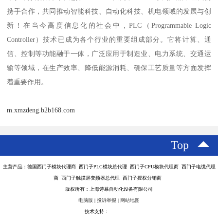
携手合作，共同推动智能科技、自动化科技、机电领域的发展与创
新！在当今高度信息化的社会中，PLC（Programmable Logic
Controller）技术已成为各个行业的重要组成部分。它将计算、通
信、控制等功能融于一体，广泛应用于制造业、电力系统、交通运
输等领域，在生产效率、降低能源消耗、确保工艺质量等方面发挥
着重要作用。
m.xmzdeng.b2b168.com
Top
主营产品：德国西门子模块代理商 西门子PLC模块总代理 西门子CPU模块代理商 西门子电缆代理
商 西门子触摸屏变频器总代理 西门子授权分销商
版权所有：上海诗幕自动化设备有限公司
电脑版
|
投诉举报
|
网站地图
技术支持：
八方资源网