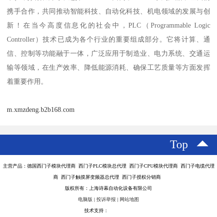
携手合作，共同推动智能科技、自动化科技、机电领域的发展与创
新！在当今高度信息化的社会中，PLC（Programmable Logic
Controller）技术已成为各个行业的重要组成部分。它将计算、通
信、控制等功能融于一体，广泛应用于制造业、电力系统、交通运
输等领域，在生产效率、降低能源消耗、确保工艺质量等方面发挥
着重要作用。
m.xmzdeng.b2b168.com
Top
主营产品：德国西门子模块代理商 西门子PLC模块总代理 西门子CPU模块代理商 西门子电缆代理
商 西门子触摸屏变频器总代理 西门子授权分销商
版权所有：上海诗幕自动化设备有限公司
电脑版
|
投诉举报
|
网站地图
技术支持：
八方资源网