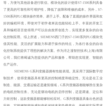
等，方便与其他设备进行联信。模块化的设计使得S7-1500系列具备
了更高的可靠性和可维护性，降低了故障和维修的成本。另外，S7-
1500系列PLC模块操作简单、易于上手。配备了直观的操作界面和友
好的编程环境，即使对于初学者来说也能轻松上手。丰富的开发工
具和编程语言使得用户可以自由发挥创造力，实现更多复杂的自动
化控制应用。综上所述，SIEMENS西门子的S7-1500系列PLC模块凭
借其性能、灵活的扩展能力和易于操作的特点，为各行各业的自动
化控制系统提供了理想的解决方案。作为浔之漫智控技术(上海)有限
公司，我们将竭诚为您提供的产品和服务，帮助您实现更、智能的
生产运作。
SIEMENS G系列变频器拥有性能表现。其采用了国际数字控
制技术，使得变频器具有更高的控制精度和稳定性。无论是在工业
制造、能源、交通运输还是建筑领域，G系列变频器都能够胜任复杂
的电机控制任务。无论是驱动电机的启停控制，还是调速、定位和
力矩控制，这款变频器都能够轻松应对。G系列变频器具备出色的适
应性。它能够智能地感知电机的转速和负载变化，并根据实际需求