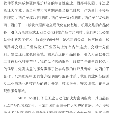
软件系统集成和硬件维护服务的综合性企业。西部科技园，东边是
松江大学城，西边和重大芯片制造商台积电毗邻，作为西门子授权
代理商，西门子模块代理商，西门子一级代理商，西门子PLC代理
商，西门子PLC模块代理商建立现代化仓储基地、积累充足的产品储
备、引入万余款各式工业自动化科技产品与此同时，我们向北5公里
是余山旅游度假区。轨道交通9号线、沪杭高速公路、同三国道、松
闵路等交通主干道将松江工业区与上海市内外连接，交通十分便
利。建立现代化仓储基地、积累充足的产品储备、引入万余款各式
工业自动化科技产品，我们以持续的服务，取得了年销售额10亿元
的佳绩，凭高满意的服务赢得了社会各界的好评及青睐。与西门子
合作，只为能给中国的客户提供值得服务体系，我们的业务范围涉
及工业自动化科技产品的设计开发、技术服务、安装调试、销售及
配套服务领域。
SIEMENS西门子是工业自动化解决方案供应商，其出品的
PLC产品以其稳定性、可靠性和性而深受广大客户的青睐。浔之漫智
控技术(上海)有限公司作为SIEMENS西门子的合作伙伴，为客户提