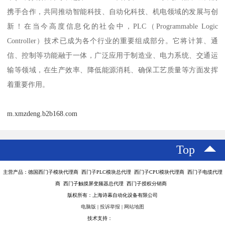
携手合作，共同推动智能科技、自动化科技、机电领域的发展与创
新！在当今高度信息化的社会中，PLC（Programmable Logic
Controller）技术已成为各个行业的重要组成部分。它将计算、通
信、控制等功能融于一体，广泛应用于制造业、电力系统、交通运
输等领域，在生产效率、降低能源消耗、确保工艺质量等方面发挥
着重要作用。
m.xmzdeng.b2b168.com
Top
主营产品：德国西门子模块代理商 西门子PLC模块总代理 西门子CPU模块代理商 西门子电缆代理
商 西门子触摸屏变频器总代理 西门子授权分销商
版权所有：上海诗幕自动化设备有限公司
电脑版
|
投诉举报
|
网站地图
技术支持：
八方资源网