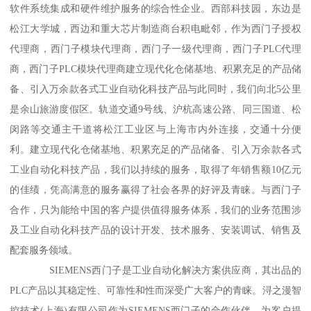
软件系统集成和硬件维护服务的综合性企业。西部科技园，东边是
松江大学城，西边和重大芯片制造商台积电毗邻，作为西门子授权
代理商，西门子模块代理商，西门子一级代理商，西门子PLC代理
商，西门子PLC模块代理商建立现代化仓储基地、积累充足的产品储
备、引入万余款各式工业自动化科技产品与此同时，我们向北5公里
是余山旅游度假区。轨道交通9号线、沪杭高速公路、同三国道、松
闵路等交通主干道将松江工业区与上海市内外连接，交通十分便
利。建立现代化仓储基地、积累充足的产品储备、引入万余款各式
工业自动化科技产品，我们以持续的服务，取得了年销售额10亿元
的佳绩，凭高满意的服务赢得了社会各界的好评及青睐。与西门子
合作，只为能给中国的客户提供值得服务体系，我们的业务范围涉
及工业自动化科技产品的设计开发、技术服务、安装调试、销售及
配套服务领域。
SIEMENS西门子是工业自动化解决方案供应商，其出品的
PLC产品以其稳定性、可靠性和性而深受广大客户的青睐。浔之漫智
控技术(上海)有限公司作为SIEMENS西门子的合作伙伴，为客户提