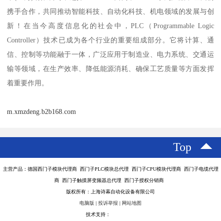
携手合作，共同推动智能科技、自动化科技、机电领域的发展与创
新！在当今高度信息化的社会中，PLC（Programmable Logic
Controller）技术已成为各个行业的重要组成部分。它将计算、通
信、控制等功能融于一体，广泛应用于制造业、电力系统、交通运
输等领域，在生产效率、降低能源消耗、确保工艺质量等方面发挥
着重要作用。
m.xmzdeng.b2b168.com
Top
主营产品：德国西门子模块代理商 西门子PLC模块总代理 西门子CPU模块代理商 西门子电缆代理
商 西门子触摸屏变频器总代理 西门子授权分销商
版权所有：上海诗幕自动化设备有限公司
电脑版
|
投诉举报
|
网站地图
技术支持：
八方资源网