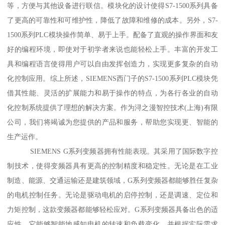
等，方便与其他设备进行联信。模块化的设计使得S7-1500系列具备
了更高的可靠性和可维护性，降低了故障和维修的成本。另外，S7-
1500系列PLC模块操作简单、易于上手。配备了直观的操作界面和友
好的编程环境，即使对于初学者来说也能轻松上手。丰富的开发工
具和编程语言使得用户可以自由发挥创造力，实现更多复杂的自动
化控制应用。综上所述，SIEMENS西门子的S7-1500系列PLC模块凭
借其性能、灵活的扩展能力和易于操作的特点，为各行各业的自动
化控制系统提供了理想的解决方案。作为浔之漫智控技术(上海)有限
公司，我们将竭诚为您提供的产品和服务，帮助您实现更、智能的
生产运作。
SIEMENS G系列变频器拥有性能表现。其采用了国际数字控
制技术，使得变频器具有更高的控制精度和稳定性。无论是在工业
制造、能源、交通运输还是建筑领域，G系列变频器都能够胜任复杂
的电机控制任务。无论是驱动电机的启停控制，还是调速、定位和
力矩控制，这款变频器都能够轻松应对。G系列变频器具备出色的适
应性。它能够智能地感知电机的转速和负载变化，并根据实际需求