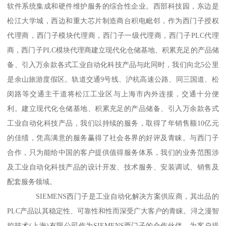
软件系统集成和硬件维护服务的综合性企业。西部科技园，东边是
松江大学城，西边和重大芯片制造商台积电毗邻，作为西门子授权
代理商，西门子模块代理商，西门子一级代理商，西门子PLC代理
商，西门子PLC模块代理商建立现代化仓储基地、积累充足的产品储
备、引入万余款各式工业自动化科技产品与此同时，我们向北5公里
是余山旅游度假区。轨道交通9号线、沪杭高速公路、同三国道、松
闵路等交通主干道将松江工业区与上海市内外连接，交通十分便
利。建立现代化仓储基地、积累充足的产品储备、引入万余款各式
工业自动化科技产品，我们以持续的服务，取得了年销售额10亿元
的佳绩，凭高满意的服务赢得了社会各界的好评及青睐。与西门子
合作，只为能给中国的客户提供值得服务体系，我们的业务范围涉
及工业自动化科技产品的设计开发、技术服务、安装调试、销售及
配套服务领域。
SIEMENS西门子是工业自动化解决方案供应商，其出品的
PLC产品以其稳定性、可靠性和性而深受广大客户的青睐。浔之漫智
控技术(上海)有限公司作为SIEMENS西门子的合作伙伴，为客户提