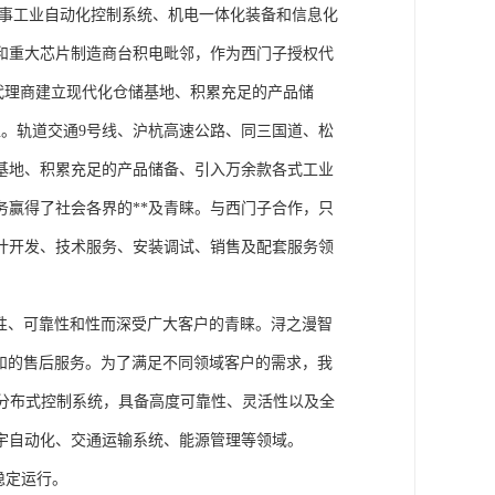
从事工业自动化控制系统、机电一体化装备和信息化
和重大芯片制造商台积电毗邻，作为西门子授权代
块代理商建立现代化仓储基地、积累充足的产品储
。轨道交通9号线、沪杭高速公路、同三国道、松
基地、积累充足的产品储备、引入万余款各式工业
务赢得了社会各界的**及青睐。与西门子合作，只
计开发、技术服务、安装调试、销售及配套服务领
性、可靠性和性而深受广大客户的青睐。浔之漫智
方案和的售后服务。为了满足不同领域客户的需求，我
技术的分布式控制系统，具备高度可靠性、灵活性以及全
宇自动化、交通运输系统、能源管理等领域。
稳定运行。