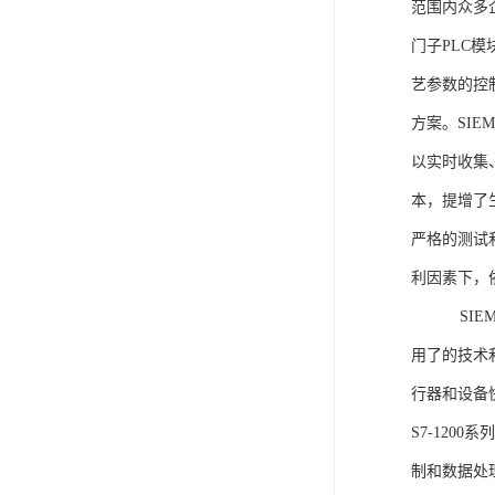
范围内众多
门子PLC
艺参数的控
方案。SIE
以实时收集
本，提增了生
严格的测试
利因素下，
SIEME
用了的技术
行器和设备
S7-120
制和数据处理