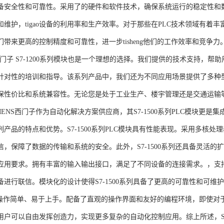
备安全性和可靠性。采用了的硬件和软件技术，确保系统运行的稳定性和
维护，tigao设备的利用率和生产效率。对于那些在PLC技术领域有着丰富经验
们带来更高的控制精度和可靠性，进一步tisheng他们的工作效率和竞争
S西门子 S7-1200系列模块也是一个理想的选择。我们提供的技术支持
针对性的培训和指导。该系列产品中，我们还为不同应用场景提供了多种
保性价比和系统兼容性。无论您是处于工业生产、楼宇管理还是交通运输
NS西门子作为自动化解决方案供应商，其S7-1500系列PLC模块更是
产品的特点和优势。S7-1500系列PLC模块具有性能表现。采用多核处理
信，保障了数据的传输和系统的安全。此外，S7-1500系列还具备灵活
应用要求。拥有丰富的输入输出接口，满足了不同设备的连接需求。，支持多种
进行联信。模块化的设计使得S7-1500系列具备了更高的可靠性和可维护
块操作简单、易于上手。配备了直观的操作界面和友好的编程环境，即使对
户可以自由发挥创造力，实现更多复杂的自动化控制应用。综上所述，SIEME