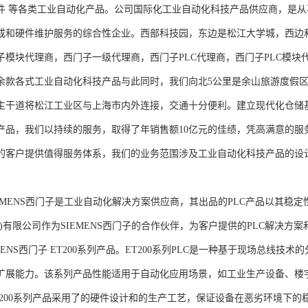
件 等各类工业自动化产品。公司国际化工业自动化科技产品供应商，是
成和硬件维护服务的综合性企业。西部科技园，东边是松江大学城，西边
子模块代理商，西门子一级代理商，西门子PLC代理商，西门子PLC模
余款各式工业自动化科技产品与此同时，我们向北5公里是余山旅游度假区
主干道将松江工业区与上海市内外连接，交通十分便利。建立现代化仓储
产品，我们以持续的服务，取得了年销售额10亿元的佳绩，凭高满意的服
的客户提供值得服务体系，我们的业务范围涉及工业自动化科技产品的设
NS西门子是工业自动化解决方案供应商，其出品的PLC产品以其稳定
海)有限公司作为SIEMENS西门子的合作伙伴，为客户提供的PLC解决
MENS西门子 ET200系列产品。ET200系列PLC是一种基于现场总线
扩展能力。该系列产品性能适用于自动化应用场景，如工业生产设备、楼
T200系列产品采用了的硬件设计和的生产工艺，保证设备在恶劣环境下的