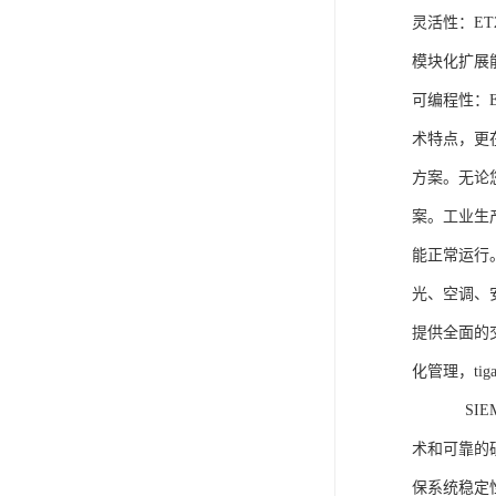
灵活性：E
模块化扩展
可编程性：
术特点，更
方案。无论
案。工业生
能正常运行
光、空调、
提供全面的
化管理，ti
SIEME
术和可靠的
保系统稳定