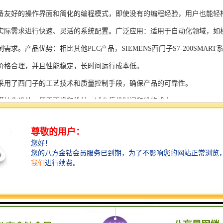
备友好的操作界面和简化的编程模式，即使没有的编程经验，用户也能轻
实际需求进行快速、灵活的系统配置。广泛应用：适用于自动化领域，如
需求。产品优势：相比其他PLC产品，SIEMENS西门子S7-200SMAR
价格合理，并且性能稳定，长时间运行成本低。
采用了西门子的工艺技术和质量控制手段，确保产品的可靠性。
模块化设计，便于更换和维护，减少停机时间和维修成本。
支持多种扩展模块，可满足不同应用场景的需求。
多种通信接口和编程模式可选，满足不同用户的个性化要求。
配备了完善的软件工具和技术支持，可快速部署系统，缩短项目周期。
、自动化科技和机电领域内有着到的见解。无论是提供技术咨询，还是进
S西门子PLC模块S7-300系列产品是一系列高可靠性、高性能的工控设备，
组成部分，S7-300系列产品具有以下突出特点：