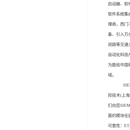
启动器、软
软件系统集
理商，西门
备、引入万
闵路等交通
自动化科技
为能给中国
域。
SIEME
控技术(上
们向您SIE
面的模块化
可靠性：E