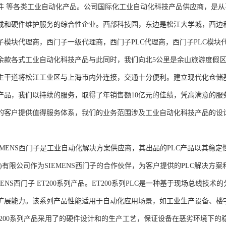
件 等各类工业自动化产品。公司国际化工业自动化科技产品供应商，是
成和硬件维护服务的综合性企业。西部科技园，东边是松江大学城，西边
子模块代理商，西门子一级代理商，西门子PLC代理商，西门子PLC模
余款各式工业自动化科技产品与此同时，我们向北5公里是余山旅游度假区
主干道将松江工业区与上海市内外连接，交通十分便利。建立现代化仓储
产品，我们以持续的服务，取得了年销售额10亿元的佳绩，凭高满意的服
的客户提供值得服务体系，我们的业务范围涉及工业自动化科技产品的设
NS西门子是工业自动化解决方案供应商，其出品的PLC产品以其稳定
海)有限公司作为SIEMENS西门子的合作伙伴，为客户提供的PLC解决
MENS西门子 ET200系列产品。ET200系列PLC是一种基于现场总线
扩展能力。该系列产品性能适用于自动化应用场景，如工业生产设备、楼
T200系列产品采用了的硬件设计和的生产工艺，保证设备在恶劣环境下的