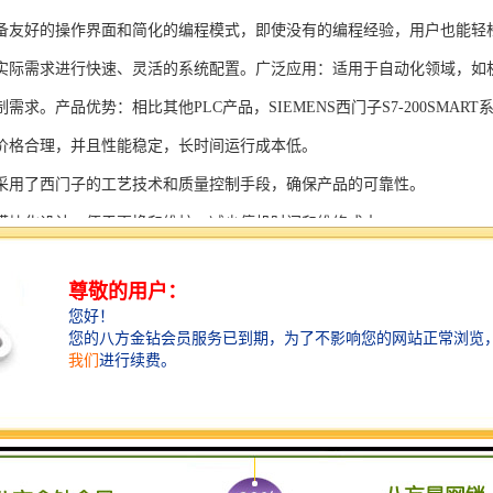
备友好的操作界面和简化的编程模式，即使没有的编程经验，用户也能轻
实际需求进行快速、灵活的系统配置。广泛应用：适用于自动化领域，如
需求。产品优势：相比其他PLC产品，SIEMENS西门子S7-200SMAR
价格合理，并且性能稳定，长时间运行成本低。
采用了西门子的工艺技术和质量控制手段，确保产品的可靠性。
模块化设计，便于更换和维护，减少停机时间和维修成本。
支持多种扩展模块，可满足不同应用场景的需求。
多种通信接口和编程模式可选，满足不同用户的个性化要求。
配备了完善的软件工具和技术支持，可快速部署系统，缩短项目周期。
、自动化科技和机电领域内有着到的见解。无论是提供技术咨询，还是进
S西门子PLC模块S7-300系列产品是一系列高可靠性、高性能的工控设备，
组成部分，S7-300系列产品具有以下突出特点：