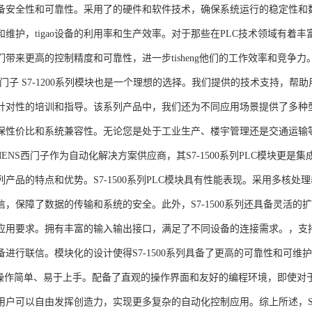
备安全性和可靠性。采用了的硬件和软件技术，确保系统运行的稳定性和
维护，tigao设备的利用率和生产效率。对于那些在PLC技术领域有着丰富经验
们带来更高的控制精度和可靠性，进一步tisheng他们的工作效率和竞争
S西门子 S7-1200系列模块也是一个理想的选择。我们提供的技术支持
针对性的培训和指导。该系列产品中，我们还为不同应用场景提供了多种
保性价比和系统兼容性。无论您是处于工业生产、楼宇管理还是交通运输
NS西门子作为自动化解决方案供应商，其S7-1500系列PLC模块更是
产品的特点和优势。S7-1500系列PLC模块具有性能表现。采用多核处理
信，保障了数据的传输和系统的安全。此外，S7-1500系列还具备灵活
应用要求。拥有丰富的输入输出接口，满足了不同设备的连接需求。，支持多种
进行联信。模块化的设计使得S7-1500系列具备了更高的可靠性和可维护
块操作简单、易于上手。配备了直观的操作界面和友好的编程环境，即使对
户可以自由发挥创造力，实现更多复杂的自动化控制应用。综上所述，SIEME