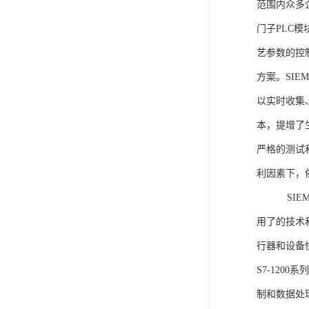
范围内众多
门子PLC
艺参数的控
方案。SIE
以实时收集
本，提增了生
严格的测试
利因素下，
SIEME
用了的技术
行器和设备
S7-120
制和数据处理