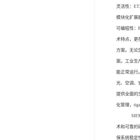
灵活性：E
模块化扩展
可编程性：
术特点，更
方案。无论
案。工业生
能正常运行
光、空调、
提供全面的
化管理，ti
SIEME
术和可靠的
保系统稳定