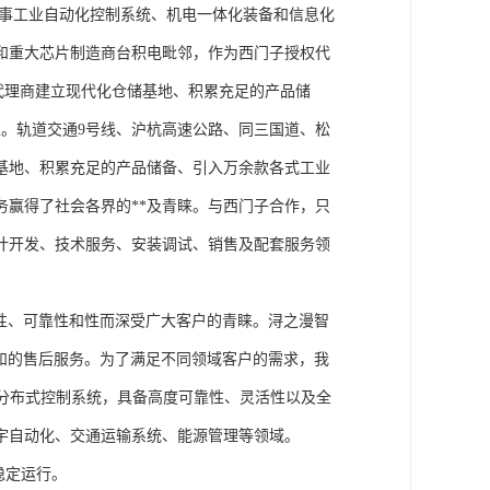
从事工业自动化控制系统、机电一体化装备和信息化
和重大芯片制造商台积电毗邻，作为西门子授权代
块代理商建立现代化仓储基地、积累充足的产品储
。轨道交通9号线、沪杭高速公路、同三国道、松
基地、积累充足的产品储备、引入万余款各式工业
务赢得了社会各界的**及青睐。与西门子合作，只
计开发、技术服务、安装调试、销售及配套服务领
性、可靠性和性而深受广大客户的青睐。浔之漫智
方案和的售后服务。为了满足不同领域客户的需求，我
技术的分布式控制系统，具备高度可靠性、灵活性以及全
宇自动化、交通运输系统、能源管理等领域。
稳定运行。