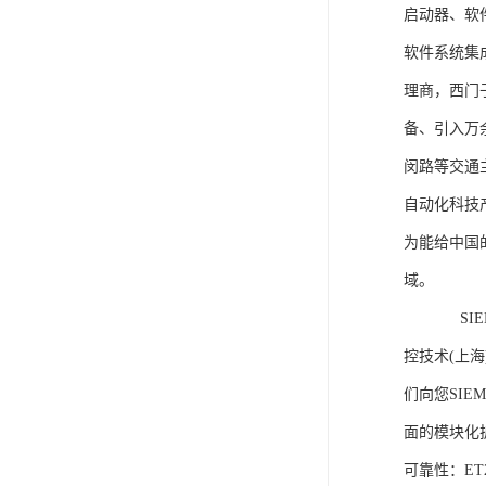
启动器、软
软件系统集
理商，西门
备、引入万
闵路等交通
自动化科技
为能给中国
域。
SIEME
控技术(上
们向您SIE
面的模块化
可靠性：E