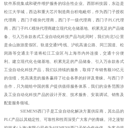
软件系统集成和硬件维护服务的综合性企业。西部科技园，东边是
松江大学城，西边和重大芯片制造商台积电毗邻，作为西门子授权
代理商，西门子模块代理商，西门子一级代理商，西门子PLC代理
商，西门子PLC模块代理商建立现代化仓储基地、积累充足的产品储
备、引入万余款各式工业自动化科技产品与此同时，我们向北5公里
是余山旅游度假区。轨道交通9号线、沪杭高速公路、同三国道、松
闵路等交通主干道将松江工业区与上海市内外连接，交通十分便
利。建立现代化仓储基地、积累充足的产品储备、引入万余款各式
工业自动化科技产品，我们以持续的服务，取得了年销售额10亿元
的佳绩，凭高满意的服务赢得了社会各界的好评及青睐。与西门子
合作，只为能给中国的客户提供值得服务体系，我们的业务范围涉
及工业自动化科技产品的设计开发、技术服务、安装调试、销售及
配套服务领域。
SIEMENS西门子是工业自动化解决方案供应商，其出品的
PLC产品以其稳定性、可靠性和性而深受广大客户的青睐。浔之漫智
控技术(上海)有限公司作为SIEMENS西门子的合作伙伴，为客户提