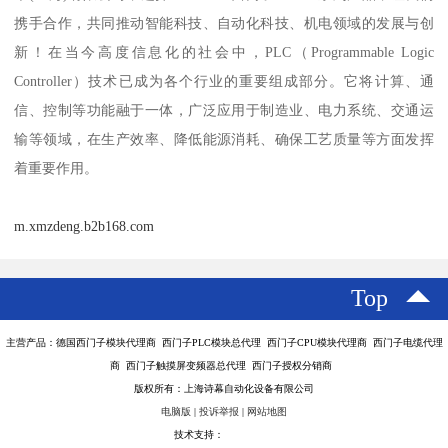
携手合作，共同推动智能科技、自动化科技、机电领域的发展与创
新！在当今高度信息化的社会中，PLC（Programmable Logic
Controller）技术已成为各个行业的重要组成部分。它将计算、通
信、控制等功能融于一体，广泛应用于制造业、电力系统、交通运
输等领域，在生产效率、降低能源消耗、确保工艺质量等方面发挥
着重要作用。
m.xmzdeng.b2b168.com
Top
主营产品：德国西门子模块代理商 西门子PLC模块总代理 西门子CPU模块代理商 西门子电缆代理
商 西门子触摸屏变频器总代理 西门子授权分销商
版权所有：上海诗幕自动化设备有限公司
电脑版
|
投诉举报
|
网站地图
技术支持：
八方资源网