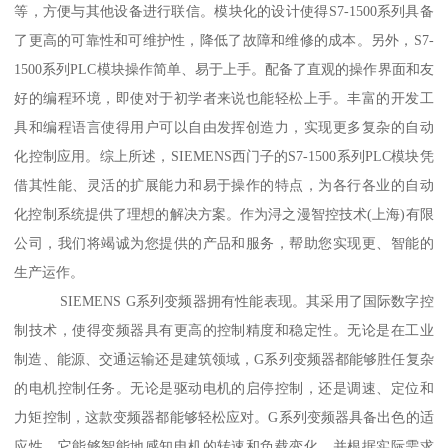
等，方便与其他设备进行联信。模块化的设计使得S7-1500系列具备
了更高的可靠性和可维护性，降低了故障和维修的成本。另外，S7-
1500系列PLC模块操作简单、易于上手。配备了直观的操作界面和友
好的编程环境，即使对于初学者来说也能轻松上手。丰富的开发工
具和编程语言使得用户可以自由发挥创造力，实现更多复杂的自动
化控制应用。综上所述，SIEMENS西门子的S7-1500系列PLC模块凭
借其性能、灵活的扩展能力和易于操作的特点，为各行各业的自动
化控制系统提供了理想的解决方案。作为浔之漫智控技术(上海)有限
公司，我们将竭诚为您提供的产品和服务，帮助您实现更、智能的
生产运作。
SIEMENS G系列变频器拥有性能表现。其采用了国际数字控
制技术，使得变频器具有更高的控制精度和稳定性。无论是在工业
制造、能源、交通运输还是建筑领域，G系列变频器都能够胜任复杂
的电机控制任务。无论是驱动电机的启停控制，还是调速、定位和
力矩控制，这款变频器都能够轻松应对。G系列变频器具备出色的适
应性。它能够智能地感知电机的转速和负载变化，并根据实际需求