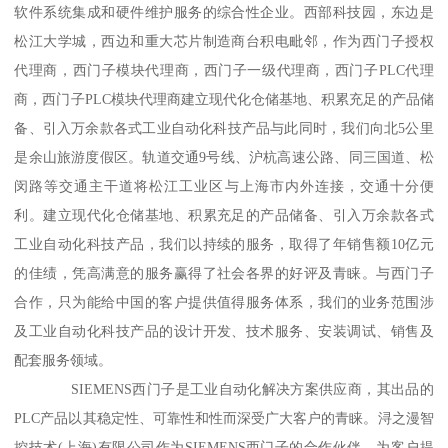
软件系统集成和硬件维护服务的综合性企业。西部科技园，东边是
松江大学城，西边和重大芯片制造商台积电毗邻，作为西门子授权
代理商，西门子模块代理商，西门子一级代理商，西门子PLC代理
商，西门子PLC模块代理商建立现代化仓储基地、积累充足的产品储
备、引入万余款各式工业自动化科技产品与此同时，我们向北5公里
是余山旅游度假区。轨道交通9号线、沪杭高速公路、同三国道、松
闵路等交通主干道将松江工业区与上海市内外连接，交通十分便
利。建立现代化仓储基地、积累充足的产品储备、引入万余款各式
工业自动化科技产品，我们以持续的服务，取得了年销售额10亿元
的佳绩，凭高满意的服务赢得了社会各界的好评及青睐。与西门子
合作，只为能给中国的客户提供值得服务体系，我们的业务范围涉
及工业自动化科技产品的设计开发、技术服务、安装调试、销售及
配套服务领域。
SIEMENS西门子是工业自动化解决方案供应商，其出品的
PLC产品以其稳定性、可靠性和性而深受广大客户的青睐。浔之漫智
控技术(上海)有限公司作为SIEMENS西门子的合作伙伴，为客户提