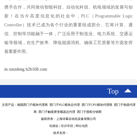
携手合作，共同推动智能科技、自动化科技、机电领域的发展与创
新！在当今高度信息化的社会中，PLC（Programmable Logic
Controller）技术已成为各个行业的重要组成部分。它将计算、通
信、控制等功能融于一体，广泛应用于制造业、电力系统、交通运
输等领域，在生产效率、降低能源消耗、确保工艺质量等方面发挥
着重要作用。
m.xmzdeng.b2b168.com
Top
主营产品：德国西门子模块代理商 西门子PLC模块总代理 西门子CPU模块代理商 西门子电缆代理
商 西门子触摸屏变频器总代理 西门子授权分销商
版权所有：上海诗幕自动化设备有限公司
电脑版
|
投诉举报
|
网站地图
技术支持：
八方资源网