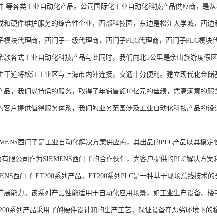
件 等各类工业自动化产品。公司国际化工业自动化科技产品供应商，是
成和硬件维护服务的综合性企业。西部科技园，东边是松江大学城，西边
子模块代理商，西门子一级代理商，西门子PLC代理商，西门子PLC模
余款各式工业自动化科技产品与此同时，我们向北5公里是余山旅游度假区
主干道将松江工业区与上海市内外连接，交通十分便利。建立现代化仓储
产品，我们以持续的服务，取得了年销售额10亿元的佳绩，凭高满意的服
的客户提供值得服务体系，我们的业务范围涉及工业自动化科技产品的设
NS西门子是工业自动化解决方案供应商，其出品的PLC产品以其稳定
海)有限公司作为SIEMENS西门子的合作伙伴，为客户提供的PLC解决
MENS西门子 ET200系列产品。ET200系列PLC是一种基于现场总线
扩展能力。该系列产品性能适用于自动化应用场景，如工业生产设备、楼
T200系列产品采用了的硬件设计和的生产工艺，保证设备在恶劣环境下的