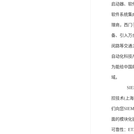
启动器、软
软件系统集
理商，西门
备、引入万
闵路等交通
自动化科技
为能给中国
域。
SIEME
控技术(上
们向您SIE
面的模块化
可靠性：E