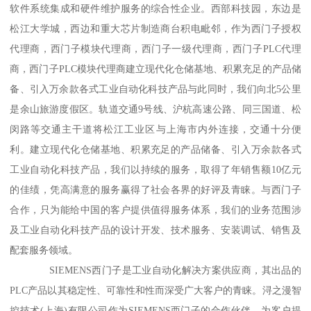
软件系统集成和硬件维护服务的综合性企业。西部科技园，东边是
松江大学城，西边和重大芯片制造商台积电毗邻，作为西门子授权
代理商，西门子模块代理商，西门子一级代理商，西门子PLC代理
商，西门子PLC模块代理商建立现代化仓储基地、积累充足的产品储
备、引入万余款各式工业自动化科技产品与此同时，我们向北5公里
是余山旅游度假区。轨道交通9号线、沪杭高速公路、同三国道、松
闵路等交通主干道将松江工业区与上海市内外连接，交通十分便
利。建立现代化仓储基地、积累充足的产品储备、引入万余款各式
工业自动化科技产品，我们以持续的服务，取得了年销售额10亿元
的佳绩，凭高满意的服务赢得了社会各界的好评及青睐。与西门子
合作，只为能给中国的客户提供值得服务体系，我们的业务范围涉
及工业自动化科技产品的设计开发、技术服务、安装调试、销售及
配套服务领域。
SIEMENS西门子是工业自动化解决方案供应商，其出品的
PLC产品以其稳定性、可靠性和性而深受广大客户的青睐。浔之漫智
控技术(上海)有限公司作为SIEMENS西门子的合作伙伴，为客户提