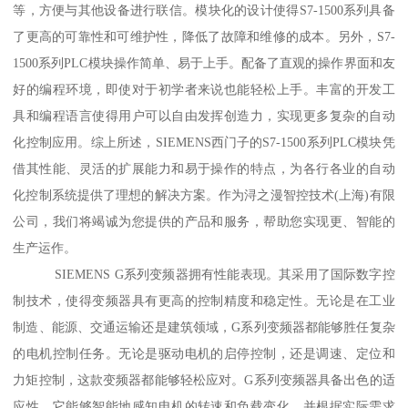
等，方便与其他设备进行联信。模块化的设计使得S7-1500系列具备
了更高的可靠性和可维护性，降低了故障和维修的成本。另外，S7-
1500系列PLC模块操作简单、易于上手。配备了直观的操作界面和友
好的编程环境，即使对于初学者来说也能轻松上手。丰富的开发工
具和编程语言使得用户可以自由发挥创造力，实现更多复杂的自动
化控制应用。综上所述，SIEMENS西门子的S7-1500系列PLC模块凭
借其性能、灵活的扩展能力和易于操作的特点，为各行各业的自动
化控制系统提供了理想的解决方案。作为浔之漫智控技术(上海)有限
公司，我们将竭诚为您提供的产品和服务，帮助您实现更、智能的
生产运作。
SIEMENS G系列变频器拥有性能表现。其采用了国际数字控
制技术，使得变频器具有更高的控制精度和稳定性。无论是在工业
制造、能源、交通运输还是建筑领域，G系列变频器都能够胜任复杂
的电机控制任务。无论是驱动电机的启停控制，还是调速、定位和
力矩控制，这款变频器都能够轻松应对。G系列变频器具备出色的适
应性。它能够智能地感知电机的转速和负载变化，并根据实际需求