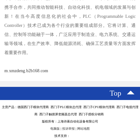
携手合作，共同推动智能科技、自动化科技、机电领域的发展与创
新！在当今高度信息化的社会中，PLC（Programmable Logic
Controller）技术已成为各个行业的重要组成部分。它将计算、通
信、控制等功能融于一体，广泛应用于制造业、电力系统、交通运
输等领域，在生产效率、降低能源消耗、确保工艺质量等方面发挥
着重要作用。
m.xmzdeng.b2b168.com
Top
主营产品：德国西门子模块代理商 西门子PLC模块总代理 西门子CPU模块代理商 西门子电缆代理
商 西门子触摸屏变频器总代理 西门子授权分销商
版权所有：上海诗幕自动化设备有限公司
电脑版
|
投诉举报
|
网站地图
技术支持：
八方资源网