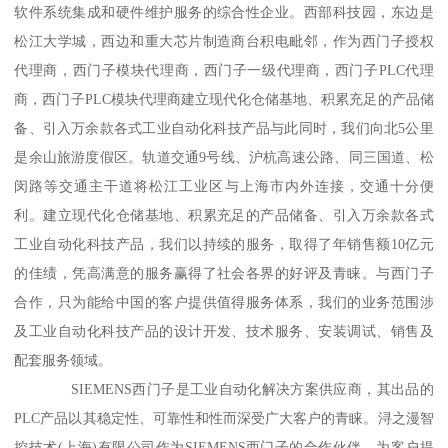
软件系统集成和硬件维护服务的综合性企业。西部科技园，东边是
松江大学城，西边和重大芯片制造商台积电毗邻，作为西门子授权
代理商，西门子模块代理商，西门子一级代理商，西门子PLC代理
商，西门子PLC模块代理商建立现代化仓储基地、积累充足的产品储
备、引入万余款各式工业自动化科技产品与此同时，我们向北5公里
是余山旅游度假区。轨道交通9号线、沪杭高速公路、同三国道、松
闵路等交通主干道将松江工业区与上海市内外连接，交通十分便
利。建立现代化仓储基地、积累充足的产品储备、引入万余款各式
工业自动化科技产品，我们以持续的服务，取得了年销售额10亿元
的佳绩，凭高满意的服务赢得了社会各界的好评及青睐。与西门子
合作，只为能给中国的客户提供值得服务体系，我们的业务范围涉
及工业自动化科技产品的设计开发、技术服务、安装调试、销售及
配套服务领域。
SIEMENS西门子是工业自动化解决方案供应商，其出品的
PLC产品以其稳定性、可靠性和性而深受广大客户的青睐。浔之漫智
控技术(上海)有限公司作为SIEMENS西门子的合作伙伴，为客户提