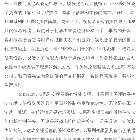
等，方便与其他设备进行联信。模块化的设计使得S7-1500系列具备
了更高的可靠性和可维护性，降低了故障和维修的成本。另外，S7-
1500系列PLC模块操作简单、易于上手。配备了直观的操作界面和友
好的编程环境，即使对于初学者来说也能轻松上手。丰富的开发工
具和编程语言使得用户可以自由发挥创造力，实现更多复杂的自动
化控制应用。综上所述，SIEMENS西门子的S7-1500系列PLC模块凭
借其性能、灵活的扩展能力和易于操作的特点，为各行各业的自动
化控制系统提供了理想的解决方案。作为浔之漫智控技术(上海)有限
公司，我们将竭诚为您提供的产品和服务，帮助您实现更、智能的
生产运作。
SIEMENS G系列变频器拥有性能表现。其采用了国际数字控
制技术，使得变频器具有更高的控制精度和稳定性。无论是在工业
制造、能源、交通运输还是建筑领域，G系列变频器都能够胜任复杂
的电机控制任务。无论是驱动电机的启停控制，还是调速、定位和
力矩控制，这款变频器都能够轻松应对。G系列变频器具备出色的适
应性。它能够智能地感知电机的转速和负载变化，并根据实际需求