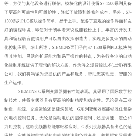
等，方便与其他设备进行联信。模块化的设计使得S7-1500系列具备
了更高的可靠性和可维护性，降低了故障和维修的成本。另外，S7-
1500系列PLC模块操作简单、易于上手。配备了直观的操作界面和友
好的编程环境，即使对于初学者来说也能轻松上手。丰富的开发工
具和编程语言使得用户可以自由发挥创造力，实现更多复杂的自动
化控制应用。综上所述，SIEMENS西门子的S7-1500系列PLC模块凭
借其性能、灵活的扩展能力和易于操作的特点，为各行各业的自动
化控制系统提供了理想的解决方案。作为浔之漫智控技术(上海)有限
公司，我们将竭诚为您提供的产品和服务，帮助您实现更、智能的
生产运作。
SIEMENS G系列变频器拥有性能表现。其采用了国际数字控
制技术，使得变频器具有更高的控制精度和稳定性。无论是在工业
制造、能源、交通运输还是建筑领域，G系列变频器都能够胜任复杂
的电机控制任务。无论是驱动电机的启停控制，还是调速、定位和
力矩控制，这款变频器都能够轻松应对。G系列变频器具备出色的适
应性。它能够智能地感知电机的转速和负载变化，并根据实际需求