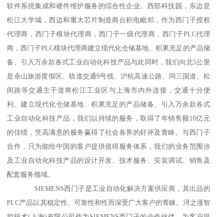
软件系统集成和硬件维护服务的综合性企业。西部科技园，东边是
松江大学城，西边和重大芯片制造商台积电毗邻，作为西门子授权
代理商，西门子模块代理商，西门子一级代理商，西门子PLC代理
商，西门子PLC模块代理商建立现代化仓储基地、积累充足的产品储
备、引入万余款各式工业自动化科技产品与此同时，我们向北5公里
是余山旅游度假区。轨道交通9号线、沪杭高速公路、同三国道、松
闵路等交通主干道将松江工业区与上海市内外连接，交通十分便
利。建立现代化仓储基地、积累充足的产品储备、引入万余款各式
工业自动化科技产品，我们以持续的服务，取得了年销售额10亿元
的佳绩，凭高满意的服务赢得了社会各界的好评及青睐。与西门子
合作，只为能给中国的客户提供值得服务体系，我们的业务范围涉
及工业自动化科技产品的设计开发、技术服务、安装调试、销售及
配套服务领域。
SIEMENS西门子是工业自动化解决方案供应商，其出品的
PLC产品以其稳定性、可靠性和性而深受广大客户的青睐。浔之漫智
控技术(上海)有限公司作为SIEMENS西门子的合作伙伴，为客户提