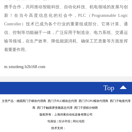
携手合作，共同推动智能科技、自动化科技、机电领域的发展与创
新！在当今高度信息化的社会中，PLC（Programmable Logic
Controller）技术已成为各个行业的重要组成部分。它将计算、通
信、控制等功能融于一体，广泛应用于制造业、电力系统、交通运
输等领域，在生产效率、降低能源消耗、确保工艺质量等方面发挥
着重要作用。
m.xmzdeng.b2b168.com
Top
主营产品：德国西门子模块代理商 西门子PLC模块总代理 西门子CPU模块代理商 西门子电缆代理
商 西门子触摸屏变频器总代理 西门子授权分销商
版权所有：上海诗幕自动化设备有限公司
电脑版
|
投诉举报
|
网站地图
技术支持：
八方资源网