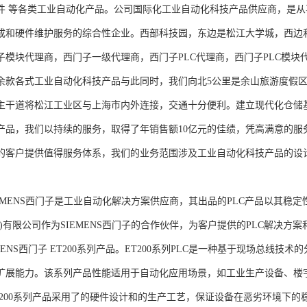
件 等各类工业自动化产品。公司国际化工业自动化科技产品供应商，是
成和硬件维护服务的综合性企业。西部科技园，东边是松江大学城，西边
子模块代理商，西门子一级代理商，西门子PLC代理商，西门子PLC模
余款各式工业自动化科技产品与此同时，我们向北5公里是余山旅游度假区
主干道将松江工业区与上海市内外连接，交通十分便利。建立现代化仓储
产品，我们以持续的服务，取得了年销售额10亿元的佳绩，凭高满意的服
的客户提供值得服务体系，我们的业务范围涉及工业自动化科技产品的设
NS西门子是工业自动化解决方案供应商，其出品的PLC产品以其稳定
海)有限公司作为SIEMENS西门子的合作伙伴，为客户提供的PLC解决
MENS西门子 ET200系列产品。ET200系列PLC是一种基于现场总线
扩展能力。该系列产品性能适用于自动化应用场景，如工业生产设备、楼
T200系列产品采用了的硬件设计和的生产工艺，保证设备在恶劣环境下的