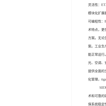
灵活性：E
模块化扩展
可编程性：
术特点，更
方案。无论
案。工业生
能正常运行
光、空调、
提供全面的
化管理，ti
SIEME
术和可靠的
保系统稳定