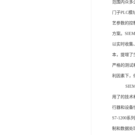
范围内众多
门子PLC
艺参数的控
方案。SIE
以实时收集
本，提增了生
严格的测试
利因素下，
SIEME
用了的技术
行器和设备
S7-120
制和数据处理