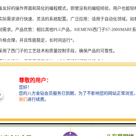
备友好的操作界面和简化的编程模式，即使没有的编程经验，用户也能轻
实际需求进行快速、灵活的系统配置。广泛应用：适用于自动化领域，如
需求。产品优势：相比其他PLC产品，SIEMENS西门子S7-200SMAR
价格合理，并且性能稳定，长时间运行*。
采用了西门子的工艺技术和质量控制手段，确保产品的可靠性。
模块化设计，便于更换和维护，减少停机时间和维修成本。
支持多种扩展模块，可满足不同应用场景的需求。
多种通信接口和编程模式可选，满足不同用户的个性化要求。
配备了完善的软件工具和技术支持，可快速部署系统，缩短项目周期。
、自动化科技和机电领域内有着到的见解。无论是提供技术咨询，还是进
S西门子PLC模块S7-300系列产品是一系列高可靠性、高性能的工控设备，
组成部分，S7-300系列产品具有以下突出特点：