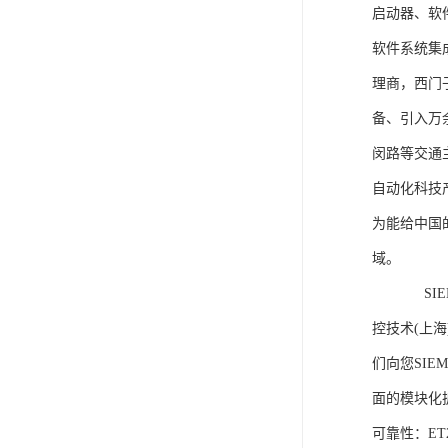
启动器、软
软件系统集
理商，西门
备、引入万
闵路等交通
自动化科技
为能给中国
域。
SIEME
控技术(上
们向您SIE
面的模块化
可靠性：E