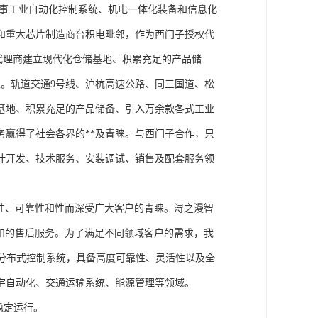
从事工业自动化控制系统、机电一体化装备和信息化
和重大芯片制造商台积电毗邻，作为西门子授权代
块代理商建立现代化仓储基地、积累充足的产品储
。轨道交通9号线、沪杭高速公路、同三国道、松
基地、积累充足的产品储备、引入万余款各式工业
务赢得了社会各界的**及青睐。与西门子合作，只
计开发、技术服务、安装调试、销售及配套服务领
性、可靠性和性而深受广大客户的青睐。浔之漫智
方案和的售后服务。为了满足不同领域客户的需求，我
技术的分布式控制系统，具备高度可靠性、灵活性以及全
宇自动化、交通运输系统、能源管理等领域。
稳定运行。