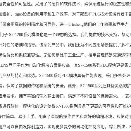
备安全性和可靠性。采用了的硬件和软件技术，确保系统运行的稳定性和
维护，tigao设备的利用率和生产效率。对于那些在PLC技术领域有着丰富经验
们带来更高的控制精度和可靠性，进一步tisheng他们的工作效率和竞争
S西门子 S7-1200系列模块也是一个理想的选择。我们提供的技术支持
针对性的培训和指导。该系列产品中，我们还为不同应用场景提供了多种
保性价比和系统兼容性。无论您是处于工业生产、楼宇管理还是交通运输
NS西门子作为自动化解决方案供应商，其S7-1500系列PLC模块更是
产品的特点和优势。S7-1500系列PLC模块具有性能表现。采用多核处理
信，保障了数据的传输和系统的安全。此外，S7-1500系列还具备灵活
应用要求。拥有丰富的输入输出接口，满足了不同设备的连接需求。，支持多种
进行联信。模块化的设计使得S7-1500系列具备了更高的可靠性和可维护
块操作简单、易于上手。配备了直观的操作界面和友好的编程环境，即使对
户可以自由发挥创造力，实现更多复杂的自动化控制应用。综上所述，SIEME