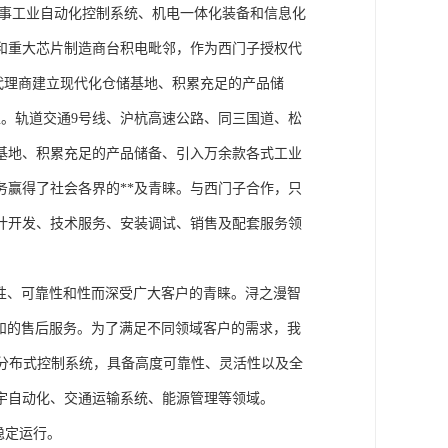
从事工业自动化控制系统、机电一体化装备和信息化
和重大芯片制造商台积电毗邻，作为西门子授权代
块代理商建立现代化仓储基地、积累充足的产品储
。轨道交通9号线、沪杭高速公路、同三国道、松
基地、积累充足的产品储备、引入万余款各式工业
务赢得了社会各界的**及青睐。与西门子合作，只
计开发、技术服务、安装调试、销售及配套服务领
性、可靠性和性而深受广大客户的青睐。浔之漫智
方案和的售后服务。为了满足不同领域客户的需求，我
技术的分布式控制系统，具备高度可靠性、灵活性以及全
宇自动化、交通运输系统、能源管理等领域。
稳定运行。