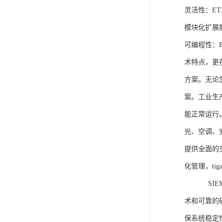
灵活性：E
模块化扩展
可编程性：
术特点，更
方案。无论
案。工业生
能正常运行
光、空调、
提供全面的
化管理，ti
SIEME
术和可靠的
保系统稳定