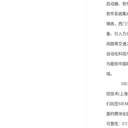
启动器、软
软件系统集
理商，西门
备、引入万
闵路等交通
自动化科技
为能给中国
域。
SIEME
控技术(上
们向您SIE
面的模块化
可靠性：E