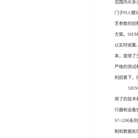
范围内众多
门子PLC
艺参数的控
方案。SIE
以实时收集
本，提增了生
严格的测试
利因素下，
SIEME
用了的技术
行器和设备
S7-120
制和数据处理