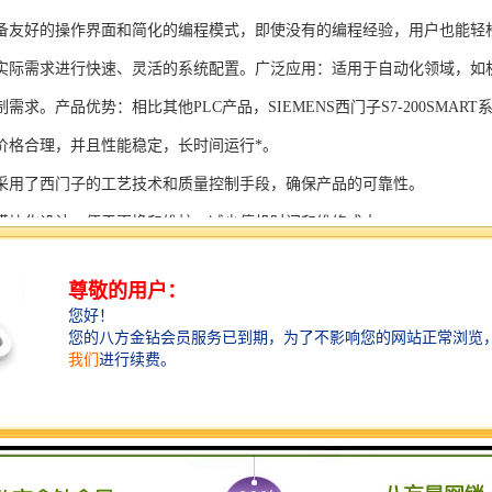
备友好的操作界面和简化的编程模式，即使没有的编程经验，用户也能轻
实际需求进行快速、灵活的系统配置。广泛应用：适用于自动化领域，如
需求。产品优势：相比其他PLC产品，SIEMENS西门子S7-200SMAR
价格合理，并且性能稳定，长时间运行*。
采用了西门子的工艺技术和质量控制手段，确保产品的可靠性。
模块化设计，便于更换和维护，减少停机时间和维修成本。
支持多种扩展模块，可满足不同应用场景的需求。
多种通信接口和编程模式可选，满足不同用户的个性化要求。
配备了完善的软件工具和技术支持，可快速部署系统，缩短项目周期。
、自动化科技和机电领域内有着到的见解。无论是提供技术咨询，还是进
S西门子PLC模块S7-300系列产品是一系列高可靠性、高性能的工控设备，
组成部分，S7-300系列产品具有以下突出特点：