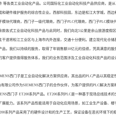
件 等各类工业自动化产品。公司国际化工业自动化科技产品供应商，是
成和硬件维护服务的综合性企业。西部科技园，东边是松江大学城，西边
子模块代理商，西门子一级代理商，西门子PLC代理商，西门子PLC模
余款各式工业自动化科技产品与此同时，我们向北5公里是余山旅游度假区
主干道将松江工业区与上海市内外连接，交通十分便利。建立现代化仓储
产品，我们以持续的服务，取得了年销售额10亿元的佳绩，凭高满意的服
的客户提供值得服务体系，我们的业务范围涉及工业自动化科技产品的设
NS西门子是工业自动化解决方案供应商，其出品的PLC产品以其稳定
海)有限公司作为SIEMENS西门子的合作伙伴，为客户提供的PLC解决
MENS西门子 ET200系列产品。ET200系列PLC是一种基于现场总线
扩展能力。该系列产品性能适用于自动化应用场景，如工业生产设备、楼
T200系列产品采用了的硬件设计和的生产工艺，保证设备在恶劣环境下的