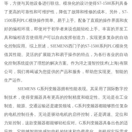
等，方便与其他设备进行联信。模块化的设计使得S7-1500系列具备
了更高的可靠性和可维护性，降低了故障和维修的成本。另外，S7-
1500系列PLC模块操作简单、易于上手。配备了直观的操作界面和友
好的编程环境，即使对于初学者来说也能轻松上手。丰富的开发工
具和编程语言使得用户可以自由发挥创造力，实现更多复杂的自动
化控制应用。综上所述，SIEMENS西门子的S7-1500系列PLC模块凭
借其性能、灵活的扩展能力和易于操作的特点，为各行各业的自动
化控制系统提供了理想的解决方案。作为浔之漫智控技术(上海)有限
公司，我们将竭诚为您提供的产品和服务，帮助您实现更、智能的
生产运作。
SIEMENS G系列变频器拥有性能表现。其采用了国际数字控
制技术，使得变频器具有更高的控制精度和稳定性。无论是在工业
制造、能源、交通运输还是建筑领域，G系列变频器都能够胜任复杂
的电机控制任务。无论是驱动电机的启停控制，还是调速、定位和
力矩控制，这款变频器都能够轻松应对。G系列变频器具备出色的适
应性。它能够智能地感知电机的转速和负载变化，并根据实际需求