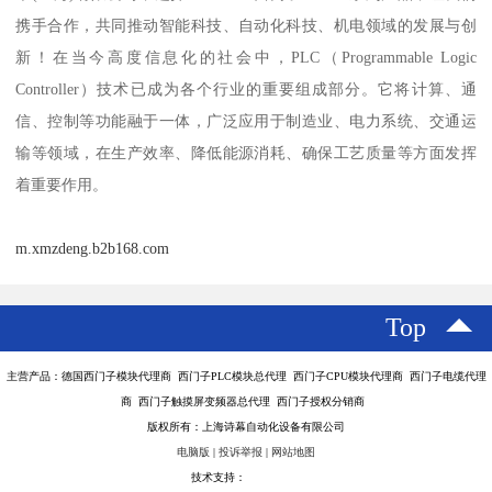
携手合作，共同推动智能科技、自动化科技、机电领域的发展与创
新！在当今高度信息化的社会中，PLC（Programmable Logic
Controller）技术已成为各个行业的重要组成部分。它将计算、通
信、控制等功能融于一体，广泛应用于制造业、电力系统、交通运
输等领域，在生产效率、降低能源消耗、确保工艺质量等方面发挥
着重要作用。
m.xmzdeng.b2b168.com
Top
主营产品：德国西门子模块代理商 西门子PLC模块总代理 西门子CPU模块代理商 西门子电缆代理
商 西门子触摸屏变频器总代理 西门子授权分销商
版权所有：上海诗幕自动化设备有限公司
电脑版
|
投诉举报
|
网站地图
技术支持：
八方资源网