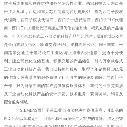
软件系统集成和硬件维护服务的综合性企业。西部科技园，东边是
松江大学城，西边和重大芯片制造商台积电毗邻，作为西门子授权
代理商，西门子模块代理商，西门子一级代理商，西门子PLC代理
商，西门子PLC模块代理商建立现代化仓储基地、积累充足的产品储
备、引入万余款各式工业自动化科技产品与此同时，我们向北5公里
是余山旅游度假区。轨道交通9号线、沪杭高速公路、同三国道、松
闵路等交通主干道将松江工业区与上海市内外连接，交通十分便
利。建立现代化仓储基地、积累充足的产品储备、引入万余款各式
工业自动化科技产品，我们以持续的服务，取得了年销售额10亿元
的佳绩，凭高满意的服务赢得了社会各界的好评及青睐。与西门子
合作，只为能给中国的客户提供值得服务体系，我们的业务范围涉
及工业自动化科技产品的设计开发、技术服务、安装调试、销售及
配套服务领域。
SIEMENS西门子是工业自动化解决方案供应商，其出品的
PLC产品以其稳定性、可靠性和性而深受广大客户的青睐。浔之漫智
控技术(上海)有限公司作为SIEMENS西门子的合作伙伴，为客户提