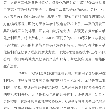
等，方便与其他设备进行联信。模块化的设计使得S7-1500系列具备
了更高的可靠性和可维护性，降低了故障和维修的成本。另外，S7-
1500系列PLC模块操作简单、易于上手。配备了直观的操作界面和友
好的编程环境，即使对于初学者来说也能轻松上手。丰富的开发工
具和编程语言使得用户可以自由发挥创造力，实现更多复杂的自动
化控制应用。综上所述，SIEMENS西门子的S7-1500系列PLC模块凭
借其性能、灵活的扩展能力和易于操作的特点，为各行各业的自动
化控制系统提供了理想的解决方案。作为浔之漫智控技术(上海)有限
公司，我们将竭诚为您提供的产品和服务，帮助您实现更、智能的
生产运作。
SIEMENS G系列变频器拥有性能表现。其采用了国际数字控
制技术，使得变频器具有更高的控制精度和稳定性。无论是在工业
制造、能源、交通运输还是建筑领域，G系列变频器都能够胜任复杂
的电机控制任务。无论是驱动电机的启停控制，还是调速、定位和
力矩控制，这款变频器都能够轻松应对。G系列变频器具备出色的适
应性。它能够智能地感知电机的转速和负载变化，并根据实际需求