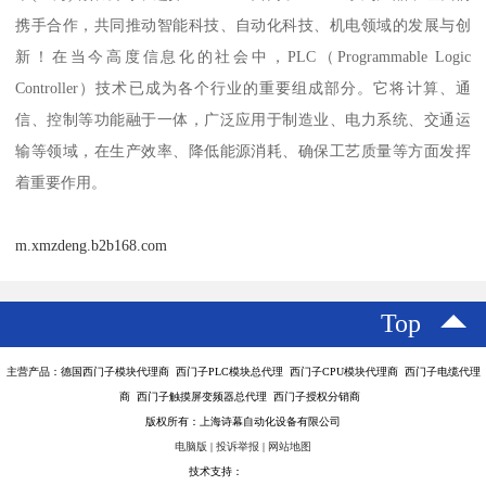
携手合作，共同推动智能科技、自动化科技、机电领域的发展与创
新！在当今高度信息化的社会中，PLC（Programmable Logic
Controller）技术已成为各个行业的重要组成部分。它将计算、通
信、控制等功能融于一体，广泛应用于制造业、电力系统、交通运
输等领域，在生产效率、降低能源消耗、确保工艺质量等方面发挥
着重要作用。
m.xmzdeng.b2b168.com
Top
主营产品：德国西门子模块代理商 西门子PLC模块总代理 西门子CPU模块代理商 西门子电缆代理
商 西门子触摸屏变频器总代理 西门子授权分销商
版权所有：上海诗幕自动化设备有限公司
电脑版
|
投诉举报
|
网站地图
技术支持：
八方资源网