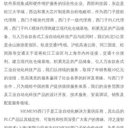
软件系统集成和硬件维护服务的综合性企业。西部科技园，东边是
松江大学城，西边和重大芯片制造商台积电毗邻，作为西门子授权
代理商，西门子模块代理商，西门子一级代理商，西门子PLC代理
商，西门子PLC模块代理商建立现代化仓储基地、积累充足的产品储
备、引入万余款各式工业自动化科技产品与此同时，我们向北5公里
是余山旅游度假区。轨道交通9号线、沪杭高速公路、同三国道、松
闵路等交通主干道将松江工业区与上海市内外连接，交通十分便
利。建立现代化仓储基地、积累充足的产品储备、引入万余款各式
工业自动化科技产品，我们以持续的服务，取得了年销售额10亿元
的佳绩，凭高满意的服务赢得了社会各界的好评及青睐。与西门子
合作，只为能给中国的客户提供值得服务体系，我们的业务范围涉
及工业自动化科技产品的设计开发、技术服务、安装调试、销售及
配套服务领域。
SIEMENS西门子是工业自动化解决方案供应商，其出品的
PLC产品以其稳定性、可靠性和性而深受广大客户的青睐。浔之漫智
控技术(上海)有限公司作为SIEMENS西门子的合作伙伴，为客户提