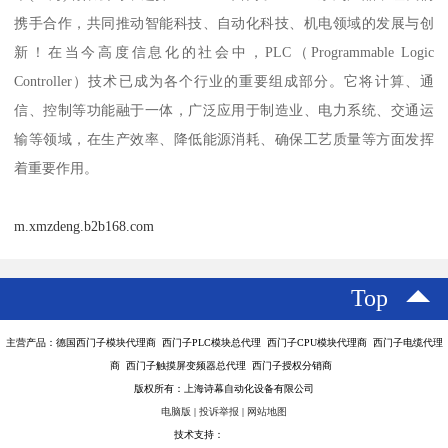
携手合作，共同推动智能科技、自动化科技、机电领域的发展与创
新！在当今高度信息化的社会中，PLC（Programmable Logic
Controller）技术已成为各个行业的重要组成部分。它将计算、通
信、控制等功能融于一体，广泛应用于制造业、电力系统、交通运
输等领域，在生产效率、降低能源消耗、确保工艺质量等方面发挥
着重要作用。
m.xmzdeng.b2b168.com
Top
主营产品：德国西门子模块代理商 西门子PLC模块总代理 西门子CPU模块代理商 西门子电缆代理
商 西门子触摸屏变频器总代理 西门子授权分销商
版权所有：上海诗幕自动化设备有限公司
电脑版
|
投诉举报
|
网站地图
技术支持：
八方资源网