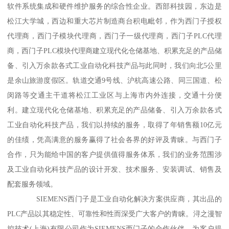
软件系统集成和硬件维护服务的综合性企业。西部科技园，东边是
松江大学城，西边和重大芯片制造商台积电毗邻，作为西门子授权
代理商，西门子模块代理商，西门子一级代理商，西门子PLC代理
商，西门子PLC模块代理商建立现代化仓储基地、积累充足的产品储
备、引入万余款各式工业自动化科技产品与此同时，我们向北5公里
是余山旅游度假区。轨道交通9号线、沪杭高速公路、同三国道、松
闵路等交通主干道将松江工业区与上海市内外连接，交通十分便
利。建立现代化仓储基地、积累充足的产品储备、引入万余款各式
工业自动化科技产品，我们以持续的服务，取得了年销售额10亿元
的佳绩，凭高满意的服务赢得了社会各界的好评及青睐。与西门子
合作，只为能给中国的客户提供值得服务体系，我们的业务范围涉
及工业自动化科技产品的设计开发、技术服务、安装调试、销售及
配套服务领域。
SIEMENS西门子是工业自动化解决方案供应商，其出品的
PLC产品以其稳定性、可靠性和性而深受广大客户的青睐。浔之漫智
控技术(上海)有限公司作为SIEMENS西门子的合作伙伴，为客户提