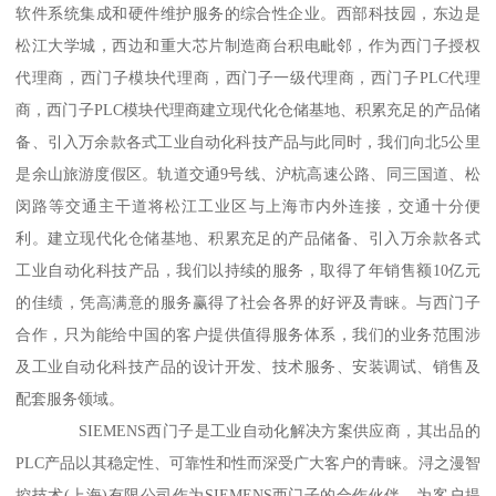
软件系统集成和硬件维护服务的综合性企业。西部科技园，东边是
松江大学城，西边和重大芯片制造商台积电毗邻，作为西门子授权
代理商，西门子模块代理商，西门子一级代理商，西门子PLC代理
商，西门子PLC模块代理商建立现代化仓储基地、积累充足的产品储
备、引入万余款各式工业自动化科技产品与此同时，我们向北5公里
是余山旅游度假区。轨道交通9号线、沪杭高速公路、同三国道、松
闵路等交通主干道将松江工业区与上海市内外连接，交通十分便
利。建立现代化仓储基地、积累充足的产品储备、引入万余款各式
工业自动化科技产品，我们以持续的服务，取得了年销售额10亿元
的佳绩，凭高满意的服务赢得了社会各界的好评及青睐。与西门子
合作，只为能给中国的客户提供值得服务体系，我们的业务范围涉
及工业自动化科技产品的设计开发、技术服务、安装调试、销售及
配套服务领域。
SIEMENS西门子是工业自动化解决方案供应商，其出品的
PLC产品以其稳定性、可靠性和性而深受广大客户的青睐。浔之漫智
控技术(上海)有限公司作为SIEMENS西门子的合作伙伴，为客户提