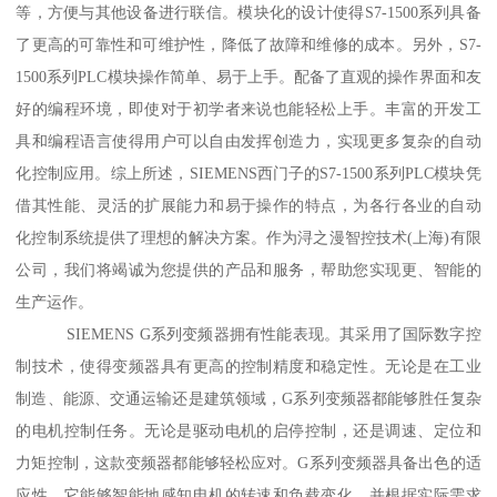
等，方便与其他设备进行联信。模块化的设计使得S7-1500系列具备
了更高的可靠性和可维护性，降低了故障和维修的成本。另外，S7-
1500系列PLC模块操作简单、易于上手。配备了直观的操作界面和友
好的编程环境，即使对于初学者来说也能轻松上手。丰富的开发工
具和编程语言使得用户可以自由发挥创造力，实现更多复杂的自动
化控制应用。综上所述，SIEMENS西门子的S7-1500系列PLC模块凭
借其性能、灵活的扩展能力和易于操作的特点，为各行各业的自动
化控制系统提供了理想的解决方案。作为浔之漫智控技术(上海)有限
公司，我们将竭诚为您提供的产品和服务，帮助您实现更、智能的
生产运作。
SIEMENS G系列变频器拥有性能表现。其采用了国际数字控
制技术，使得变频器具有更高的控制精度和稳定性。无论是在工业
制造、能源、交通运输还是建筑领域，G系列变频器都能够胜任复杂
的电机控制任务。无论是驱动电机的启停控制，还是调速、定位和
力矩控制，这款变频器都能够轻松应对。G系列变频器具备出色的适
应性。它能够智能地感知电机的转速和负载变化，并根据实际需求