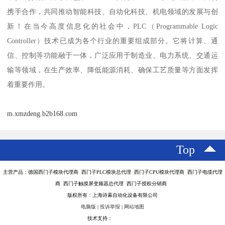
携手合作，共同推动智能科技、自动化科技、机电领域的发展与创
新！在当今高度信息化的社会中，PLC（Programmable Logic
Controller）技术已成为各个行业的重要组成部分。它将计算、通
信、控制等功能融于一体，广泛应用于制造业、电力系统、交通运
输等领域，在生产效率、降低能源消耗、确保工艺质量等方面发挥
着重要作用。
m.xmzdeng.b2b168.com
Top
主营产品：德国西门子模块代理商 西门子PLC模块总代理 西门子CPU模块代理商 西门子电缆代理
商 西门子触摸屏变频器总代理 西门子授权分销商
版权所有：上海诗幕自动化设备有限公司
电脑版
|
投诉举报
|
网站地图
技术支持：
八方资源网