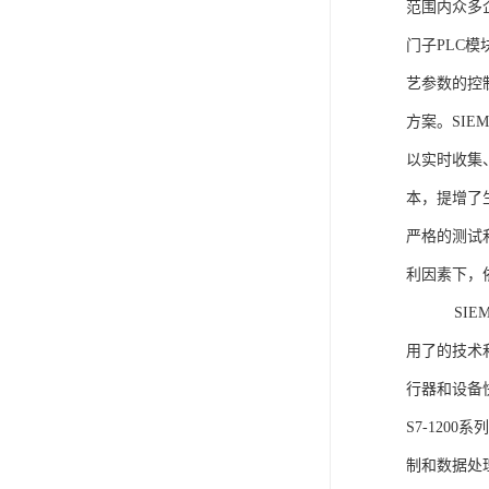
范围内众多
门子PLC
艺参数的控
方案。SIE
以实时收集
本，提增了生
严格的测试
利因素下，
SIEME
用了的技术
行器和设备
S7-120
制和数据处理