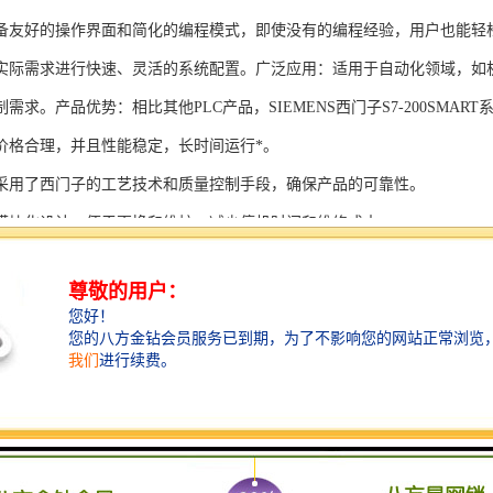
备友好的操作界面和简化的编程模式，即使没有的编程经验，用户也能轻
实际需求进行快速、灵活的系统配置。广泛应用：适用于自动化领域，如
需求。产品优势：相比其他PLC产品，SIEMENS西门子S7-200SMAR
价格合理，并且性能稳定，长时间运行*。
采用了西门子的工艺技术和质量控制手段，确保产品的可靠性。
模块化设计，便于更换和维护，减少停机时间和维修成本。
支持多种扩展模块，可满足不同应用场景的需求。
多种通信接口和编程模式可选，满足不同用户的个性化要求。
配备了完善的软件工具和技术支持，可快速部署系统，缩短项目周期。
、自动化科技和机电领域内有着到的见解。无论是提供技术咨询，还是进
S西门子PLC模块S7-300系列产品是一系列高可靠性、高性能的工控设备，
组成部分，S7-300系列产品具有以下突出特点：