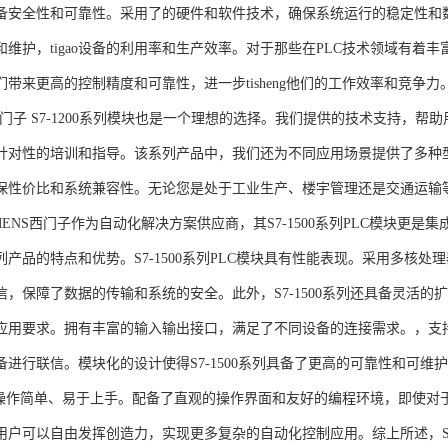
备安全性和可靠性。采用了的硬件和软件技术，确保系统运行的稳定性和
维护，tigao设备的利用率和生产效率。对于那些在PLC技术领域有着丰富经验
们带来更高的控制精度和可靠性，进一步tisheng他们的工作效率和竞争
S西门子 S7-1200系列模块也是一个理想的选择。我们提供的技术支持
针对性的培训和指导。该系列产品中，我们还为不同应用场景提供了多种
保性价比和系统兼容性。无论您是处于工业生产、楼宇管理还是交通运输
NS西门子作为自动化解决方案供应商，其S7-1500系列PLC模块更是
产品的特点和优势。S7-1500系列PLC模块具有性能表现。采用多核处理
信，保障了数据的传输和系统的安全。此外，S7-1500系列还具备灵活
应用要求。拥有丰富的输入输出接口，满足了不同设备的连接需求。，支持多种
进行联信。模块化的设计使得S7-1500系列具备了更高的可靠性和可维护
块操作简单、易于上手。配备了直观的操作界面和友好的编程环境，即使对
户可以自由发挥创造力，实现更多复杂的自动化控制应用。综上所述，SIEME