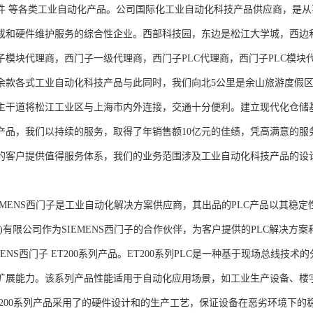
件 等各类工业自动化产品。公司国际化工业自动化科技产品供应商，是
成和硬件维护服务的综合性企业。西部科技园，东边是松江大学城，西边
子模块代理商，西门子一级代理商，西门子PLC代理商，西门子PLC模
余款各式工业自动化科技产品与此同时，我们向北5公里是余山旅游度假区
主干道将松江工业区与上海市内外连接，交通十分便利。建立现代化仓储
产品，我们以持续的服务，取得了年销售额10亿元的佳绩，凭高满意的服
的客户提供值得服务体系，我们的业务范围涉及工业自动化科技产品的设
NS西门子是工业自动化解决方案供应商，其出品的PLC产品以其稳定
海)有限公司作为SIEMENS西门子的合作伙伴，为客户提供的PLC解决
MENS西门子 ET200系列产品。ET200系列PLC是一种基于现场总线
扩展能力。该系列产品性能适用于自动化应用场景，如工业生产设备、楼
T200系列产品采用了的硬件设计和的生产工艺，保证设备在恶劣环境下的