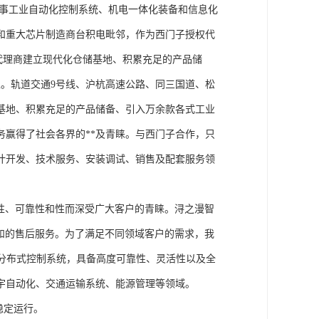
从事工业自动化控制系统、机电一体化装备和信息化
和重大芯片制造商台积电毗邻，作为西门子授权代
块代理商建立现代化仓储基地、积累充足的产品储
。轨道交通9号线、沪杭高速公路、同三国道、松
基地、积累充足的产品储备、引入万余款各式工业
务赢得了社会各界的**及青睐。与西门子合作，只
计开发、技术服务、安装调试、销售及配套服务领
性、可靠性和性而深受广大客户的青睐。浔之漫智
方案和的售后服务。为了满足不同领域客户的需求，我
技术的分布式控制系统，具备高度可靠性、灵活性以及全
宇自动化、交通运输系统、能源管理等领域。
稳定运行。