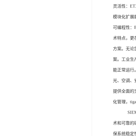
灵活性：E
模块化扩展
可编程性：
术特点，更
方案。无论
案。工业生
能正常运行
光、空调、
提供全面的
化管理，ti
SIEME
术和可靠的
保系统稳定