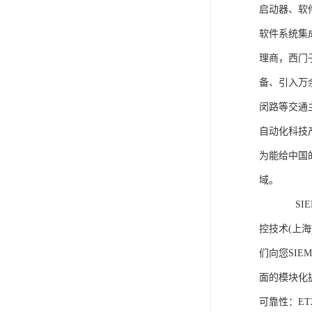
启动器、软
软件系统集
理商，西门
备、引入万
闵路等交通
自动化科技
为能给中国
域。
SIEME
控技术(上
们向您SIE
面的模块化
可靠性：E