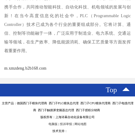
携手合作，共同推动智能科技、自动化科技、机电领域的发展与创
新！在当今高度信息化的社会中，PLC（Programmable Logic
Controller）技术已成为各个行业的重要组成部分。它将计算、通
信、控制等功能融于一体，广泛应用于制造业、电力系统、交通运
输等领域，在生产效率、降低能源消耗、确保工艺质量等方面发挥
着重要作用。
m.xmzdeng.b2b168.com
Top
主营产品：德国西门子模块代理商 西门子PLC模块总代理 西门子CPU模块代理商 西门子电缆代理
商 西门子触摸屏变频器总代理 西门子授权分销商
版权所有：上海诗幕自动化设备有限公司
电脑版
|
投诉举报
|
网站地图
技术支持：
八方资源网