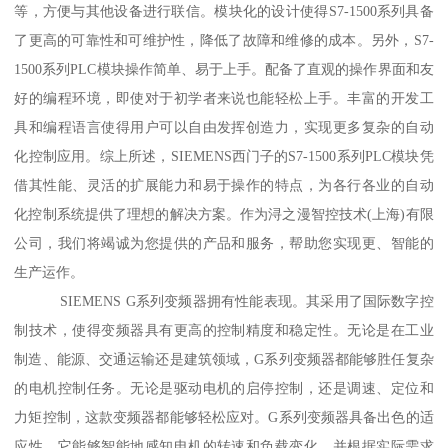
等，方便与其他设备进行联信。模块化的设计使得S7-1500系列具备
了更高的可靠性和可维护性，降低了故障和维修的成本。另外，S7-
1500系列PLC模块操作简单、易于上手。配备了直观的操作界面和友
好的编程环境，即使对于初学者来说也能轻松上手。丰富的开发工
具和编程语言使得用户可以自由发挥创造力，实现更多复杂的自动
化控制应用。综上所述，SIEMENS西门子的S7-1500系列PLC模块凭
借其性能、灵活的扩展能力和易于操作的特点，为各行各业的自动
化控制系统提供了理想的解决方案。作为浔之漫智控技术(上海)有限
公司，我们将竭诚为您提供的产品和服务，帮助您实现更、智能的
生产运作。
SIEMENS G系列变频器拥有性能表现。其采用了国际数字控
制技术，使得变频器具有更高的控制精度和稳定性。无论是在工业
制造、能源、交通运输还是建筑领域，G系列变频器都能够胜任复杂
的电机控制任务。无论是驱动电机的启停控制，还是调速、定位和
力矩控制，这款变频器都能够轻松应对。G系列变频器具备出色的适
应性。它能够智能地感知电机的转速和负载变化，并根据实际需求