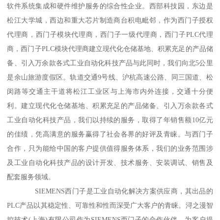
软件系统集成和硬件维护服务的综合性企业。西部科技园，东边是
松江大学城，西边和重大芯片制造商台积电毗邻，作为西门子授权
代理商，西门子模块代理商，西门子一级代理商，西门子PLC代理
商，西门子PLC模块代理商建立现代化仓储基地、积累充足的产品储
备、引入万余款各式工业自动化科技产品与此同时，我们向北5公里
是余山旅游度假区。轨道交通9号线、沪杭高速公路、同三国道、松
闵路等交通主干道将松江工业区与上海市内外连接，交通十分便
利。建立现代化仓储基地、积累充足的产品储备、引入万余款各式
工业自动化科技产品，我们以持续的服务，取得了年销售额10亿元
的佳绩，凭高满意的服务赢得了社会各界的好评及青睐。与西门子
合作，只为能给中国的客户提供值得服务体系，我们的业务范围涉
及工业自动化科技产品的设计开发、技术服务、安装调试、销售及
配套服务领域。
SIEMENS西门子是工业自动化解决方案供应商，其出品的
PLC产品以其稳定性、可靠性和性而深受广大客户的青睐。浔之漫智
控技术(上海)有限公司作为SIEMENS西门子的合作伙伴，为客户提