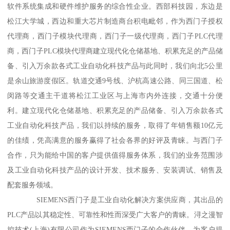
软件系统集成和硬件维护服务的综合性企业。西部科技园，东边是
松江大学城，西边和重大芯片制造商台积电毗邻，作为西门子授权
代理商，西门子模块代理商，西门子一级代理商，西门子PLC代理
商，西门子PLC模块代理商建立现代化仓储基地、积累充足的产品储
备、引入万余款各式工业自动化科技产品与此同时，我们向北5公里
是余山旅游度假区。轨道交通9号线、沪杭高速公路、同三国道、松
闵路等交通主干道将松江工业区与上海市内外连接，交通十分便
利。建立现代化仓储基地、积累充足的产品储备、引入万余款各式
工业自动化科技产品，我们以持续的服务，取得了年销售额10亿元
的佳绩，凭高满意的服务赢得了社会各界的好评及青睐。与西门子
合作，只为能给中国的客户提供值得服务体系，我们的业务范围涉
及工业自动化科技产品的设计开发、技术服务、安装调试、销售及
配套服务领域。
SIEMENS西门子是工业自动化解决方案供应商，其出品的
PLC产品以其稳定性、可靠性和性而深受广大客户的青睐。浔之漫智
控技术(上海)有限公司作为SIEMENS西门子的合作伙伴，为客户提