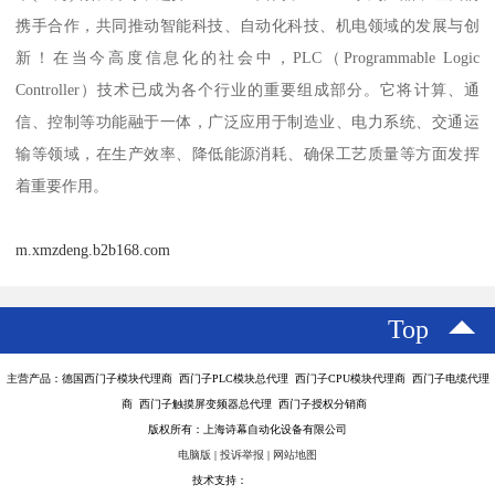
携手合作，共同推动智能科技、自动化科技、机电领域的发展与创
新！在当今高度信息化的社会中，PLC（Programmable Logic
Controller）技术已成为各个行业的重要组成部分。它将计算、通
信、控制等功能融于一体，广泛应用于制造业、电力系统、交通运
输等领域，在生产效率、降低能源消耗、确保工艺质量等方面发挥
着重要作用。
m.xmzdeng.b2b168.com
Top
主营产品：德国西门子模块代理商 西门子PLC模块总代理 西门子CPU模块代理商 西门子电缆代理
商 西门子触摸屏变频器总代理 西门子授权分销商
版权所有：上海诗幕自动化设备有限公司
电脑版
|
投诉举报
|
网站地图
技术支持：
八方资源网