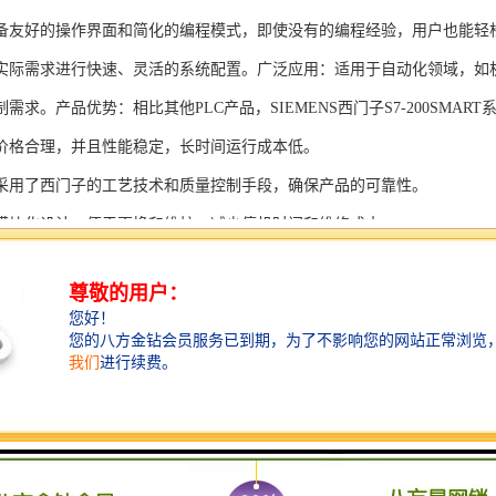
备友好的操作界面和简化的编程模式，即使没有的编程经验，用户也能轻
实际需求进行快速、灵活的系统配置。广泛应用：适用于自动化领域，如
需求。产品优势：相比其他PLC产品，SIEMENS西门子S7-200SMAR
价格合理，并且性能稳定，长时间运行成本低。
采用了西门子的工艺技术和质量控制手段，确保产品的可靠性。
模块化设计，便于更换和维护，减少停机时间和维修成本。
支持多种扩展模块，可满足不同应用场景的需求。
多种通信接口和编程模式可选，满足不同用户的个性化要求。
配备了完善的软件工具和技术支持，可快速部署系统，缩短项目周期。
、自动化科技和机电领域内有着到的见解。无论是提供技术咨询，还是进
S西门子PLC模块S7-300系列产品是一系列高可靠性、高性能的工控设备，
组成部分，S7-300系列产品具有以下突出特点：