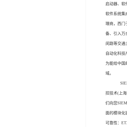
启动器、软
软件系统集
理商，西门
备、引入万
闵路等交通
自动化科技
为能给中国
域。
SIEME
控技术(上
们向您SIE
面的模块化
可靠性：E