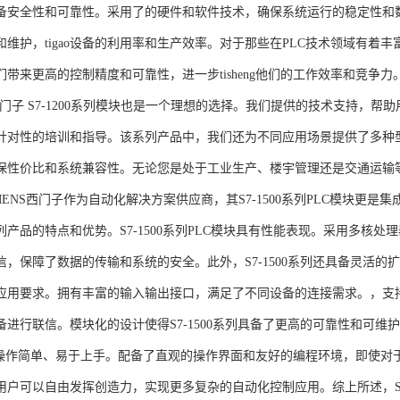
备安全性和可靠性。采用了的硬件和软件技术，确保系统运行的稳定性和
维护，tigao设备的利用率和生产效率。对于那些在PLC技术领域有着丰富经验
们带来更高的控制精度和可靠性，进一步tisheng他们的工作效率和竞争
S西门子 S7-1200系列模块也是一个理想的选择。我们提供的技术支持
针对性的培训和指导。该系列产品中，我们还为不同应用场景提供了多种
保性价比和系统兼容性。无论您是处于工业生产、楼宇管理还是交通运输
NS西门子作为自动化解决方案供应商，其S7-1500系列PLC模块更是
产品的特点和优势。S7-1500系列PLC模块具有性能表现。采用多核处理
信，保障了数据的传输和系统的安全。此外，S7-1500系列还具备灵活
应用要求。拥有丰富的输入输出接口，满足了不同设备的连接需求。，支持多种
进行联信。模块化的设计使得S7-1500系列具备了更高的可靠性和可维护
块操作简单、易于上手。配备了直观的操作界面和友好的编程环境，即使对
户可以自由发挥创造力，实现更多复杂的自动化控制应用。综上所述，SIEME