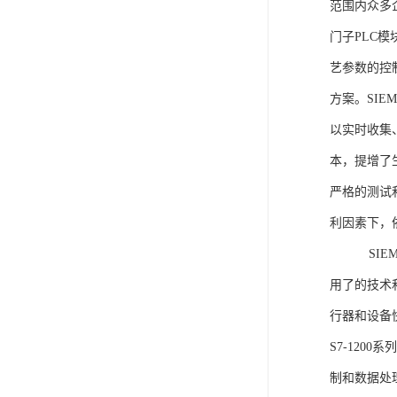
范围内众多
门子PLC
艺参数的控
方案。SIE
以实时收集
本，提增了生
严格的测试
利因素下，
SIEME
用了的技术
行器和设备
S7-120
制和数据处理