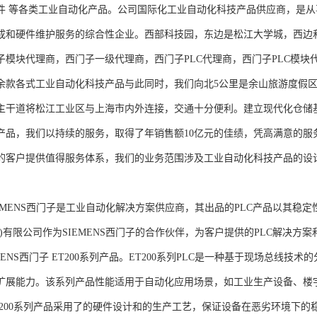
件 等各类工业自动化产品。公司国际化工业自动化科技产品供应商，是
成和硬件维护服务的综合性企业。西部科技园，东边是松江大学城，西边
子模块代理商，西门子一级代理商，西门子PLC代理商，西门子PLC模
余款各式工业自动化科技产品与此同时，我们向北5公里是余山旅游度假区
主干道将松江工业区与上海市内外连接，交通十分便利。建立现代化仓储
产品，我们以持续的服务，取得了年销售额10亿元的佳绩，凭高满意的服
的客户提供值得服务体系，我们的业务范围涉及工业自动化科技产品的设
NS西门子是工业自动化解决方案供应商，其出品的PLC产品以其稳定
海)有限公司作为SIEMENS西门子的合作伙伴，为客户提供的PLC解决
MENS西门子 ET200系列产品。ET200系列PLC是一种基于现场总线
扩展能力。该系列产品性能适用于自动化应用场景，如工业生产设备、楼
T200系列产品采用了的硬件设计和的生产工艺，保证设备在恶劣环境下的