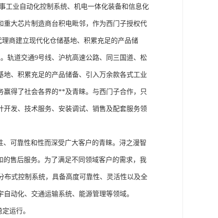
从事工业自动化控制系统、机电一体化装备和信息化
和重大芯片制造商台积电毗邻，作为西门子授权代
块代理商建立现代化仓储基地、积累充足的产品储
。轨道交通9号线、沪杭高速公路、同三国道、松
基地、积累充足的产品储备、引入万余款各式工业
务赢得了社会各界的**及青睐。与西门子合作，只
计开发、技术服务、安装调试、销售及配套服务领
性、可靠性和性而深受广大客户的青睐。浔之漫智
方案和的售后服务。为了满足不同领域客户的需求，我
技术的分布式控制系统，具备高度可靠性、灵活性以及全
宇自动化、交通运输系统、能源管理等领域。
稳定运行。