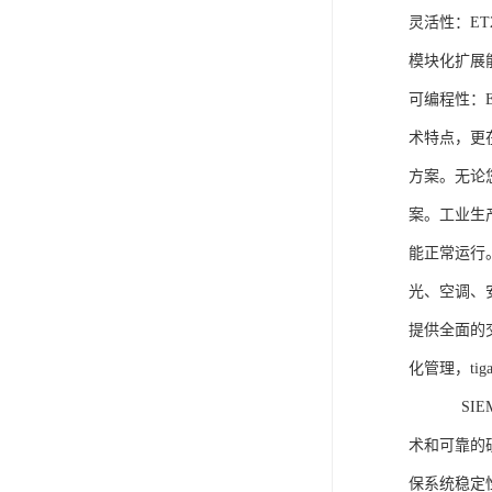
灵活性：E
模块化扩展
可编程性：
术特点，更
方案。无论
案。工业生
能正常运行
光、空调、
提供全面的
化管理，ti
SIEME
术和可靠的
保系统稳定