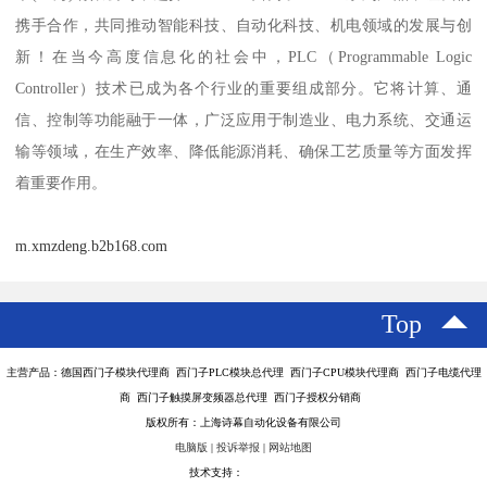
携手合作，共同推动智能科技、自动化科技、机电领域的发展与创
新！在当今高度信息化的社会中，PLC（Programmable Logic
Controller）技术已成为各个行业的重要组成部分。它将计算、通
信、控制等功能融于一体，广泛应用于制造业、电力系统、交通运
输等领域，在生产效率、降低能源消耗、确保工艺质量等方面发挥
着重要作用。
m.xmzdeng.b2b168.com
Top
主营产品：德国西门子模块代理商 西门子PLC模块总代理 西门子CPU模块代理商 西门子电缆代理
商 西门子触摸屏变频器总代理 西门子授权分销商
版权所有：上海诗幕自动化设备有限公司
电脑版
|
投诉举报
|
网站地图
技术支持：
八方资源网