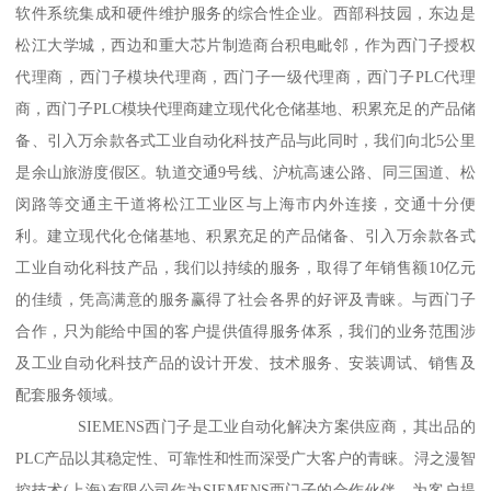
软件系统集成和硬件维护服务的综合性企业。西部科技园，东边是
松江大学城，西边和重大芯片制造商台积电毗邻，作为西门子授权
代理商，西门子模块代理商，西门子一级代理商，西门子PLC代理
商，西门子PLC模块代理商建立现代化仓储基地、积累充足的产品储
备、引入万余款各式工业自动化科技产品与此同时，我们向北5公里
是余山旅游度假区。轨道交通9号线、沪杭高速公路、同三国道、松
闵路等交通主干道将松江工业区与上海市内外连接，交通十分便
利。建立现代化仓储基地、积累充足的产品储备、引入万余款各式
工业自动化科技产品，我们以持续的服务，取得了年销售额10亿元
的佳绩，凭高满意的服务赢得了社会各界的好评及青睐。与西门子
合作，只为能给中国的客户提供值得服务体系，我们的业务范围涉
及工业自动化科技产品的设计开发、技术服务、安装调试、销售及
配套服务领域。
SIEMENS西门子是工业自动化解决方案供应商，其出品的
PLC产品以其稳定性、可靠性和性而深受广大客户的青睐。浔之漫智
控技术(上海)有限公司作为SIEMENS西门子的合作伙伴，为客户提