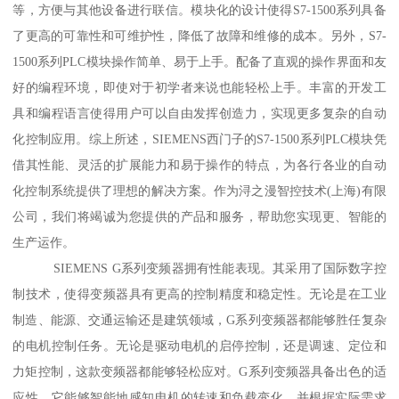
等，方便与其他设备进行联信。模块化的设计使得S7-1500系列具备
了更高的可靠性和可维护性，降低了故障和维修的成本。另外，S7-
1500系列PLC模块操作简单、易于上手。配备了直观的操作界面和友
好的编程环境，即使对于初学者来说也能轻松上手。丰富的开发工
具和编程语言使得用户可以自由发挥创造力，实现更多复杂的自动
化控制应用。综上所述，SIEMENS西门子的S7-1500系列PLC模块凭
借其性能、灵活的扩展能力和易于操作的特点，为各行各业的自动
化控制系统提供了理想的解决方案。作为浔之漫智控技术(上海)有限
公司，我们将竭诚为您提供的产品和服务，帮助您实现更、智能的
生产运作。
SIEMENS G系列变频器拥有性能表现。其采用了国际数字控
制技术，使得变频器具有更高的控制精度和稳定性。无论是在工业
制造、能源、交通运输还是建筑领域，G系列变频器都能够胜任复杂
的电机控制任务。无论是驱动电机的启停控制，还是调速、定位和
力矩控制，这款变频器都能够轻松应对。G系列变频器具备出色的适
应性。它能够智能地感知电机的转速和负载变化，并根据实际需求