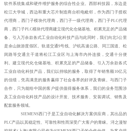
软件系统集成和硬件维护服务的综合性企业。西部科技园，东边是
松江大学城，西边和重大芯片制造商台积电毗邻，作为西门子授权
代理商，西门子模块代理商，西门子一级代理商，西门子PLC代理
商，西门子PLC模块代理商建立现代化仓储基地、积累充足的产品储
备、引入万余款各式工业自动化科技产品与此同时，我们向北5公里
是余山旅游度假区。轨道交通9号线、沪杭高速公路、同三国道、松
闵路等交通主干道将松江工业区与上海市内外连接，交通十分便
利。建立现代化仓储基地、积累充足的产品储备、引入万余款各式
工业自动化科技产品，我们以持续的服务，取得了年销售额10亿元
的佳绩，凭高满意的服务赢得了社会各界的好评及青睐。与西门子
合作，只为能给中国的客户提供值得服务体系，我们的业务范围涉
及工业自动化科技产品的设计开发、技术服务、安装调试、销售及
配套服务领域。
SIEMENS西门子是工业自动化解决方案供应商，其出品的
PLC产品以其稳定性、可靠性和性而深受广大客户的青睐。浔之漫智
控技术(上海)有限公司作为SIEMENS西门子的合作伙伴，为客户提