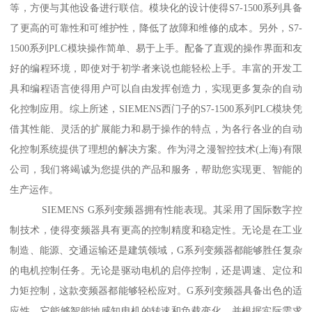
等，方便与其他设备进行联信。模块化的设计使得S7-1500系列具备
了更高的可靠性和可维护性，降低了故障和维修的成本。另外，S7-
1500系列PLC模块操作简单、易于上手。配备了直观的操作界面和友
好的编程环境，即使对于初学者来说也能轻松上手。丰富的开发工
具和编程语言使得用户可以自由发挥创造力，实现更多复杂的自动
化控制应用。综上所述，SIEMENS西门子的S7-1500系列PLC模块凭
借其性能、灵活的扩展能力和易于操作的特点，为各行各业的自动
化控制系统提供了理想的解决方案。作为浔之漫智控技术(上海)有限
公司，我们将竭诚为您提供的产品和服务，帮助您实现更、智能的
生产运作。
SIEMENS G系列变频器拥有性能表现。其采用了国际数字控
制技术，使得变频器具有更高的控制精度和稳定性。无论是在工业
制造、能源、交通运输还是建筑领域，G系列变频器都能够胜任复杂
的电机控制任务。无论是驱动电机的启停控制，还是调速、定位和
力矩控制，这款变频器都能够轻松应对。G系列变频器具备出色的适
应性。它能够智能地感知电机的转速和负载变化，并根据实际需求