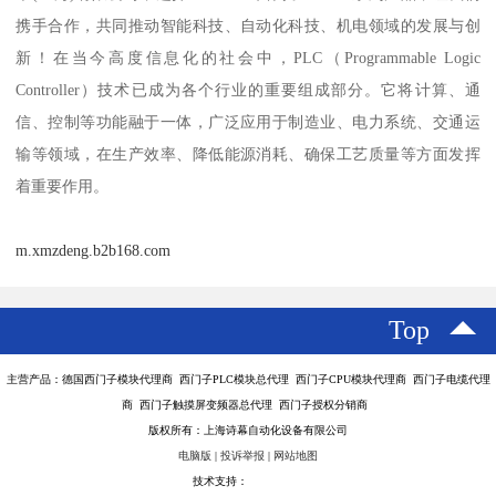
携手合作，共同推动智能科技、自动化科技、机电领域的发展与创
新！在当今高度信息化的社会中，PLC（Programmable Logic
Controller）技术已成为各个行业的重要组成部分。它将计算、通
信、控制等功能融于一体，广泛应用于制造业、电力系统、交通运
输等领域，在生产效率、降低能源消耗、确保工艺质量等方面发挥
着重要作用。
m.xmzdeng.b2b168.com
Top
主营产品：德国西门子模块代理商 西门子PLC模块总代理 西门子CPU模块代理商 西门子电缆代理
商 西门子触摸屏变频器总代理 西门子授权分销商
版权所有：上海诗幕自动化设备有限公司
电脑版
|
投诉举报
|
网站地图
技术支持：
八方资源网