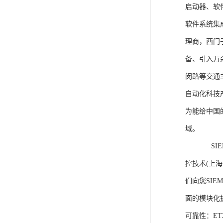
启动器、软
软件系统集
理商，西门
备、引入万
闵路等交通
自动化科技
为能给中国
域。
SIEME
控技术(上
们向您SIE
面的模块化
可靠性：E