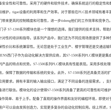
备安全性和可靠性。采用了的硬件和软件技术，确保系统运行的稳定性和
维护，tigao设备的利用率和生产效率。对于那些在PLC技术领域有着丰富经验
们带来更高的控制精度和可靠性，进一步tisheng他们的工作效率和竞争
S西门子 S7-1200系列模块也是一个理想的选择。我们提供的技术支持
针对性的培训和指导。该系列产品中，我们还为不同应用场景提供了多种
保性价比和系统兼容性。无论您是处于工业生产、楼宇管理还是交通运输
NS西门子作为自动化解决方案供应商，其S7-1500系列PLC模块更是
产品的特点和优势。S7-1500系列PLC模块具有性能表现。采用多核处理
信，保障了数据的传输和系统的安全。此外，S7-1500系列还具备灵活
应用要求。拥有丰富的输入输出接口，满足了不同设备的连接需求。，支持多种
进行联信。模块化的设计使得S7-1500系列具备了更高的可靠性和可维护
块操作简单、易于上手。配备了直观的操作界面和友好的编程环境，即使对
户可以自由发挥创造力，实现更多复杂的自动化控制应用。综上所述，SIEME