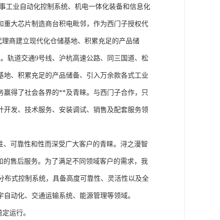
从事工业自动化控制系统、机电一体化装备和信息化
和重大芯片制造商台积电毗邻，作为西门子授权代
块代理商建立现代化仓储基地、积累充足的产品储
。轨道交通9号线、沪杭高速公路、同三国道、松
基地、积累充足的产品储备、引入万余款各式工业
务赢得了社会各界的**及青睐。与西门子合作，只
计开发、技术服务、安装调试、销售及配套服务领
性、可靠性和性而深受广大客户的青睐。浔之漫智
方案和的售后服务。为了满足不同领域客户的需求，我
技术的分布式控制系统，具备高度可靠性、灵活性以及全
宇自动化、交通运输系统、能源管理等领域。
稳定运行。