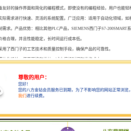
备友好的操作界面和简化的编程模式，即使没有的编程经验，用户也能轻
实际需求进行快速、灵活的系统配置。广泛应用：适用于自动化领域，如
需求。产品优势：相比其他PLC产品，SIEMENS西门子S7-200SMAR
价格合理，并且性能稳定，长时间运行成本低。
采用了西门子的工艺技术和质量控制手段，确保产品的可靠性。
模块化设计，便于更换和维护，减少停机时间和维修成本。
支持多种扩展模块，可满足不同应用场景的需求。
多种通信接口和编程模式可选，满足不同用户的个性化要求。
配备了完善的软件工具和技术支持，可快速部署系统，缩短项目周期。
、自动化科技和机电领域内有着到的见解。无论是提供技术咨询，还是进
S西门子PLC模块S7-300系列产品是一系列高可靠性、高性能的工控设备，
组成部分，S7-300系列产品具有以下突出特点：