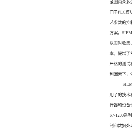
范围内众多
门子PLC
艺参数的控
方案。SIE
以实时收集
本，提增了生
严格的测试
利因素下，
SIEME
用了的技术
行器和设备
S7-120
制和数据处理