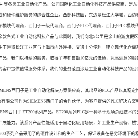
件 等各类工业自动化产品。公司国际化工业自动化科技产品供应商，是
成和硬件维护服务的综合性企业。西部科技园，东边是松江大学城，西边
子模块代理商，西门子一级代理商，西门子PLC代理商，西门子PLC模
余款各式工业自动化科技产品与此同时，我们向北5公里是余山旅游度假区
主干道将松江工业区与上海市内外连接，交通十分便利。建立现代化仓储
产品，我们以持续的服务，取得了年销售额10亿元的佳绩，凭高满意的服
的客户提供值得服务体系，我们的业务范围涉及工业自动化科技产品的设
NS西门子是工业自动化解决方案供应商，其出品的PLC产品以其稳定
海)有限公司作为SIEMENS西门子的合作伙伴，为客户提供的PLC解决
MENS西门子 ET200系列产品。ET200系列PLC是一种基于现场总线
扩展能力。该系列产品性能适用于自动化应用场景，如工业生产设备、楼
T200系列产品采用了的硬件设计和的生产工艺，保证设备在恶劣环境下的