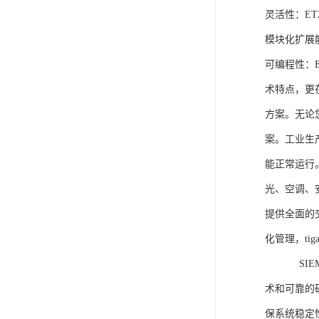
灵活性：E
模块化扩展
可编程性：
术特点，更
方案。无论
案。工业生
能正常运行
光、空调、
提供全面的
化管理，ti
SIEME
术和可靠的
保系统稳定