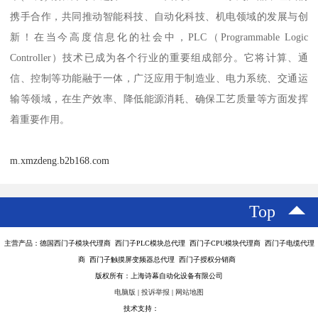
携手合作，共同推动智能科技、自动化科技、机电领域的发展与创
新！在当今高度信息化的社会中，PLC（Programmable Logic
Controller）技术已成为各个行业的重要组成部分。它将计算、通
信、控制等功能融于一体，广泛应用于制造业、电力系统、交通运
输等领域，在生产效率、降低能源消耗、确保工艺质量等方面发挥
着重要作用。
m.xmzdeng.b2b168.com
Top
主营产品：德国西门子模块代理商 西门子PLC模块总代理 西门子CPU模块代理商 西门子电缆代理
商 西门子触摸屏变频器总代理 西门子授权分销商
版权所有：上海诗幕自动化设备有限公司
电脑版
|
投诉举报
|
网站地图
技术支持：
八方资源网