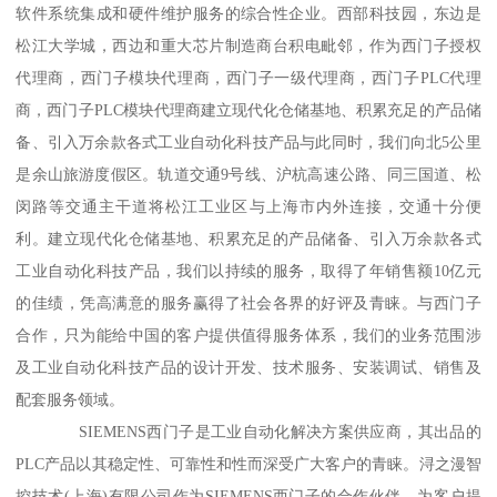
软件系统集成和硬件维护服务的综合性企业。西部科技园，东边是
松江大学城，西边和重大芯片制造商台积电毗邻，作为西门子授权
代理商，西门子模块代理商，西门子一级代理商，西门子PLC代理
商，西门子PLC模块代理商建立现代化仓储基地、积累充足的产品储
备、引入万余款各式工业自动化科技产品与此同时，我们向北5公里
是余山旅游度假区。轨道交通9号线、沪杭高速公路、同三国道、松
闵路等交通主干道将松江工业区与上海市内外连接，交通十分便
利。建立现代化仓储基地、积累充足的产品储备、引入万余款各式
工业自动化科技产品，我们以持续的服务，取得了年销售额10亿元
的佳绩，凭高满意的服务赢得了社会各界的好评及青睐。与西门子
合作，只为能给中国的客户提供值得服务体系，我们的业务范围涉
及工业自动化科技产品的设计开发、技术服务、安装调试、销售及
配套服务领域。
SIEMENS西门子是工业自动化解决方案供应商，其出品的
PLC产品以其稳定性、可靠性和性而深受广大客户的青睐。浔之漫智
控技术(上海)有限公司作为SIEMENS西门子的合作伙伴，为客户提