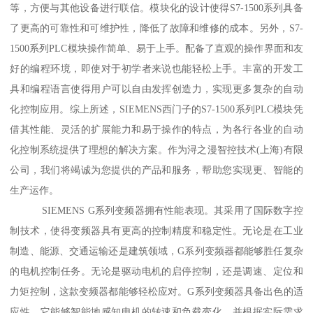
等，方便与其他设备进行联信。模块化的设计使得S7-1500系列具备
了更高的可靠性和可维护性，降低了故障和维修的成本。另外，S7-
1500系列PLC模块操作简单、易于上手。配备了直观的操作界面和友
好的编程环境，即使对于初学者来说也能轻松上手。丰富的开发工
具和编程语言使得用户可以自由发挥创造力，实现更多复杂的自动
化控制应用。综上所述，SIEMENS西门子的S7-1500系列PLC模块凭
借其性能、灵活的扩展能力和易于操作的特点，为各行各业的自动
化控制系统提供了理想的解决方案。作为浔之漫智控技术(上海)有限
公司，我们将竭诚为您提供的产品和服务，帮助您实现更、智能的
生产运作。
SIEMENS G系列变频器拥有性能表现。其采用了国际数字控
制技术，使得变频器具有更高的控制精度和稳定性。无论是在工业
制造、能源、交通运输还是建筑领域，G系列变频器都能够胜任复杂
的电机控制任务。无论是驱动电机的启停控制，还是调速、定位和
力矩控制，这款变频器都能够轻松应对。G系列变频器具备出色的适
应性。它能够智能地感知电机的转速和负载变化，并根据实际需求