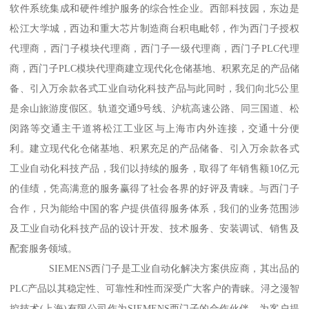
软件系统集成和硬件维护服务的综合性企业。西部科技园，东边是
松江大学城，西边和重大芯片制造商台积电毗邻，作为西门子授权
代理商，西门子模块代理商，西门子一级代理商，西门子PLC代理
商，西门子PLC模块代理商建立现代化仓储基地、积累充足的产品储
备、引入万余款各式工业自动化科技产品与此同时，我们向北5公里
是余山旅游度假区。轨道交通9号线、沪杭高速公路、同三国道、松
闵路等交通主干道将松江工业区与上海市内外连接，交通十分便
利。建立现代化仓储基地、积累充足的产品储备、引入万余款各式
工业自动化科技产品，我们以持续的服务，取得了年销售额10亿元
的佳绩，凭高满意的服务赢得了社会各界的好评及青睐。与西门子
合作，只为能给中国的客户提供值得服务体系，我们的业务范围涉
及工业自动化科技产品的设计开发、技术服务、安装调试、销售及
配套服务领域。
SIEMENS西门子是工业自动化解决方案供应商，其出品的
PLC产品以其稳定性、可靠性和性而深受广大客户的青睐。浔之漫智
控技术(上海)有限公司作为SIEMENS西门子的合作伙伴，为客户提