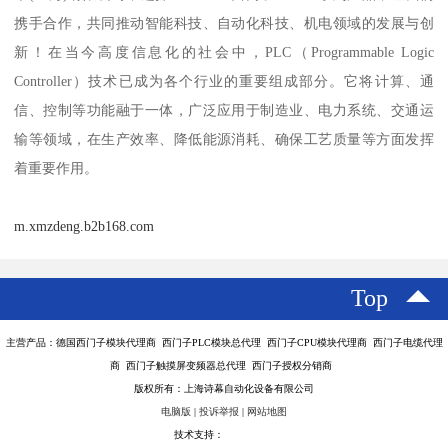
携手合作，共同推动智能科技、自动化科技、机电领域的发展与创
新！在当今高度信息化的社会中，PLC（Programmable Logic
Controller）技术已成为各个行业的重要组成部分。它将计算、通
信、控制等功能融于一体，广泛应用于制造业、电力系统、交通运
输等领域，在生产效率、降低能源消耗、确保工艺质量等方面发挥
着重要作用。
m.xmzdeng.b2b168.com
Top
主营产品：德国西门子模块代理商 西门子PLC模块总代理 西门子CPU模块代理商 西门子电缆代理
商 西门子触摸屏变频器总代理 西门子授权分销商
版权所有：上海诗幕自动化设备有限公司
电脑版
|
投诉举报
|
网站地图
技术支持：
八方资源网