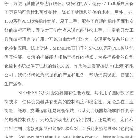
等，方便与其他设备进行联信。模块化的设计使得S7-1500系列具备
了更高的可靠性和可维护性，降低了故障和维修的成本。另外，S7-
1500系列PLC模块操作简单、易于上手。配备了直观的操作界面和友
好的编程环境，即使对于初学者来说也能轻松上手。丰富的开发工
具和编程语言使得用户可以自由发挥创造力，实现更多复杂的自动
化控制应用。综上所述，SIEMENS西门子的S7-1500系列PLC模块凭
借其性能、灵活的扩展能力和易于操作的特点，为各行各业的自动
化控制系统提供了理想的解决方案。作为浔之漫智控技术(上海)有限
公司，我们将竭诚为您提供的产品和服务，帮助您实现更、智能的
生产运作。
SIEMENS G系列变频器拥有性能表现。其采用了国际数字控
制技术，使得变频器具有更高的控制精度和稳定性。无论是在工业
制造、能源、交通运输还是建筑领域，G系列变频器都能够胜任复杂
的电机控制任务。无论是驱动电机的启停控制，还是调速、定位和
力矩控制，这款变频器都能够轻松应对。G系列变频器具备出色的适
应性。它能够智能地感知电机的转速和负载变化，并根据实际需求