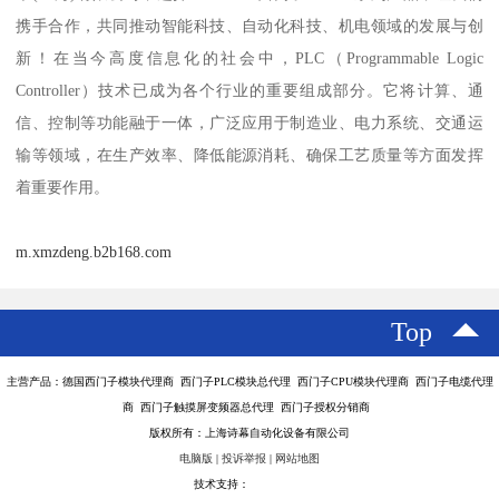
携手合作，共同推动智能科技、自动化科技、机电领域的发展与创
新！在当今高度信息化的社会中，PLC（Programmable Logic
Controller）技术已成为各个行业的重要组成部分。它将计算、通
信、控制等功能融于一体，广泛应用于制造业、电力系统、交通运
输等领域，在生产效率、降低能源消耗、确保工艺质量等方面发挥
着重要作用。
m.xmzdeng.b2b168.com
Top
主营产品：德国西门子模块代理商 西门子PLC模块总代理 西门子CPU模块代理商 西门子电缆代理
商 西门子触摸屏变频器总代理 西门子授权分销商
版权所有：上海诗幕自动化设备有限公司
电脑版
|
投诉举报
|
网站地图
技术支持：
八方资源网