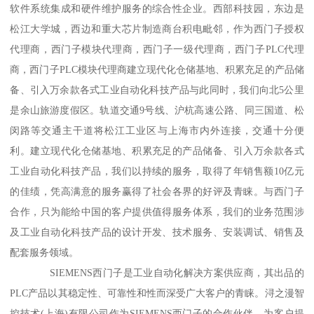
软件系统集成和硬件维护服务的综合性企业。西部科技园，东边是
松江大学城，西边和重大芯片制造商台积电毗邻，作为西门子授权
代理商，西门子模块代理商，西门子一级代理商，西门子PLC代理
商，西门子PLC模块代理商建立现代化仓储基地、积累充足的产品储
备、引入万余款各式工业自动化科技产品与此同时，我们向北5公里
是余山旅游度假区。轨道交通9号线、沪杭高速公路、同三国道、松
闵路等交通主干道将松江工业区与上海市内外连接，交通十分便
利。建立现代化仓储基地、积累充足的产品储备、引入万余款各式
工业自动化科技产品，我们以持续的服务，取得了年销售额10亿元
的佳绩，凭高满意的服务赢得了社会各界的好评及青睐。与西门子
合作，只为能给中国的客户提供值得服务体系，我们的业务范围涉
及工业自动化科技产品的设计开发、技术服务、安装调试、销售及
配套服务领域。
SIEMENS西门子是工业自动化解决方案供应商，其出品的
PLC产品以其稳定性、可靠性和性而深受广大客户的青睐。浔之漫智
控技术(上海)有限公司作为SIEMENS西门子的合作伙伴，为客户提