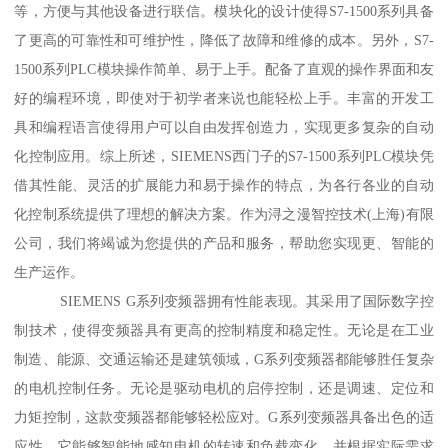
等，方便与其他设备进行联信。模块化的设计使得S7-1500系列具备
了更高的可靠性和可维护性，降低了故障和维修的成本。另外，S7-
1500系列PLC模块操作简单、易于上手。配备了直观的操作界面和友
好的编程环境，即使对于初学者来说也能轻松上手。丰富的开发工
具和编程语言使得用户可以自由发挥创造力，实现更多复杂的自动
化控制应用。综上所述，SIEMENS西门子的S7-1500系列PLC模块凭
借其性能、灵活的扩展能力和易于操作的特点，为各行各业的自动
化控制系统提供了理想的解决方案。作为浔之漫智控技术(上海)有限
公司，我们将竭诚为您提供的产品和服务，帮助您实现更、智能的
生产运作。
SIEMENS G系列变频器拥有性能表现。其采用了国际数字控
制技术，使得变频器具有更高的控制精度和稳定性。无论是在工业
制造、能源、交通运输还是建筑领域，G系列变频器都能够胜任复杂
的电机控制任务。无论是驱动电机的启停控制，还是调速、定位和
力矩控制，这款变频器都能够轻松应对。G系列变频器具备出色的适
应性。它能够智能地感知电机的转速和负载变化，并根据实际需求