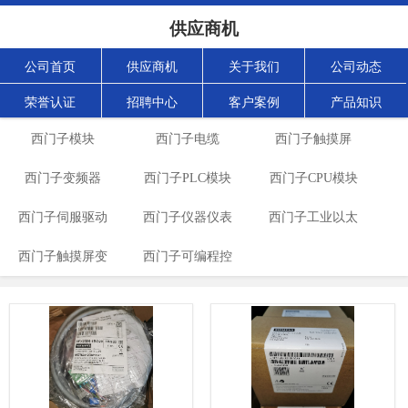
供应商机
公司首页
供应商机
关于我们
公司动态
荣誉认证
招聘中心
客户案例
产品知识
西门子模块
西门子电缆
西门子触摸屏
西门子变频器
西门子PLC模块
西门子CPU模块
西门子伺服驱动
西门子仪器仪表
西门子工业以太
西门子触摸屏变
西门子可编程控
网
频器
制器