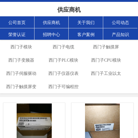
供应商机
公司首页
供应商机
关于我们
公司动态
荣誉认证
招聘中心
客户案例
产品知识
西门子模块
西门子电缆
西门子触摸屏
西门子变频器
西门子PLC模块
西门子CPU模块
西门子伺服驱动
西门子仪器仪表
西门子工业以太
西门子触摸屏变
西门子可编程控
网
频器
制器